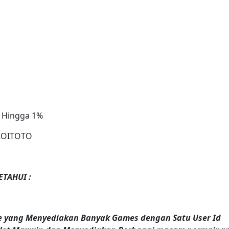
 Hingga 1%
KOITOTO
ETAHUI :
e yang Menyediakan Banyak Games dengan Satu User Id