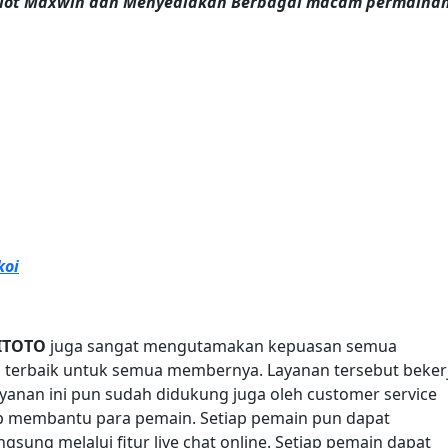
 , Slot Maxwin dan Menyediakan Berbagai macam permaina
koi
ITOTO
juga sangat mengutamakan kepuasan semua
erbaik untuk semua membernya. Layanan tersebut beker
ayanan ini pun sudah didukung juga oleh customer service
p membantu para pemain. Setiap pemain pun dapat
sung melalui fitur live chat online. Setiap pemain dapat