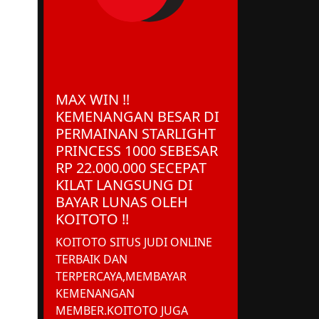
MAX WIN !!
KEMENANGAN BESAR DI
PERMAINAN STARLIGHT
PRINCESS 1000 SEBESAR
RP 22.000.000 SECEPAT
KILAT LANGSUNG DI
BAYAR LUNAS OLEH
KOITOTO !!
KOITOTO SITUS JUDI ONLINE
TERBAIK DAN
TERPERCAYA,MEMBAYAR
KEMENANGAN
MEMBER.KOITOTO JUGA