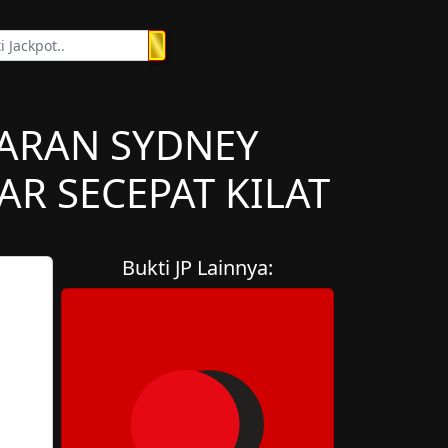
SARAN SYDNEY
YAR SECEPAT KILAT
Bukti JP Lainnya: