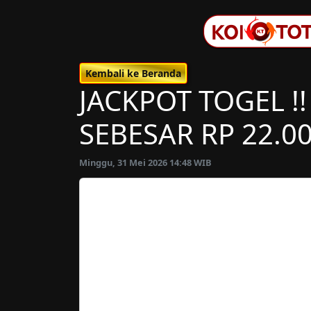
Kembali ke Beranda
JACKPOT TOGEL !
SEBESAR RP 22.00
Minggu, 31 Mei 2026 14:48 WIB