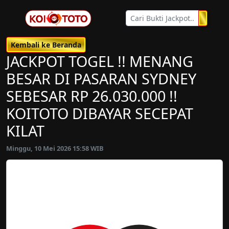
Kembali ke Beranda
JACKPOT TOGEL !! MENANG
BESAR DI PASARAN SYDNEY
SEBESAR RP 26.030.000 !!
KOITOTO DIBAYAR SECEPAT
KILAT
Minggu, 10 Mei 2026 15:58 WIB