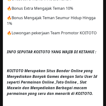
🔥Bonus Extra Mengajak Teman 10%
🔥Bonus Mengajak Teman Seumur Hidup Hingga
1%
🔥Lowongan pekerjaan Team Promotor KOITOTO
INFO SEPUTAR KOITOTO YANG WAJIB DI KETAHUI :
KOITOTO Merupakan Situs Bandar Online yang
Menyediakan Banyak Games dengan Satu User Id
seperti Permainan Online ,Toto Online , Slot
Maxwin dan Menyediakan Berbagai macam
permainan yang seru dan menarik di KOITOTO.