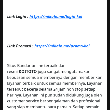
Link Login :
https://mikale.me/login-koi
Link Promosi :
https://mikale.me/promo-koi
Situs Bandar online terbaik dan
resmi
KOITOTO
juga sangat mengutamakan
kepuasan semua membernya dengan memberikan
layanan terbaik untuk semua membernya. Layanan
tersebut bekerja selama 24 jam non stop setiap
harinya. Layanan ini pun sudah didukung juga oleh
customer service berpengalaman dan profesional
yang siap membantu para pemain. Setiap pemain