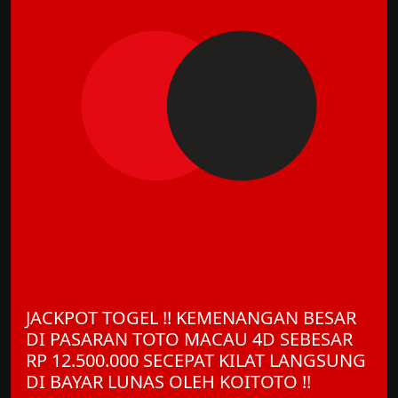
JACKPOT TOGEL !! KEMENANGAN BESAR
DI PASARAN TOTO MACAU 4D SEBESAR
RP 12.500.000 SECEPAT KILAT LANGSUNG
DI BAYAR LUNAS OLEH KOITOTO !!