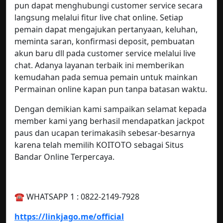
pun dapat menghubungi customer service secara
langsung melalui fitur live chat online. Setiap
pemain dapat mengajukan pertanyaan, keluhan,
meminta saran, konfirmasi deposit, pembuatan
akun baru dll pada customer service melalui live
chat. Adanya layanan terbaik ini memberikan
kemudahan pada semua pemain untuk mainkan
Permainan online kapan pun tanpa batasan waktu.
Dengan demikian kami sampaikan selamat kepada
member kami yang berhasil mendapatkan jackpot
paus dan ucapan terimakasih sebesar-besarnya
karena telah memilih KOITOTO sebagai Situs
Bandar Online Terpercaya.
☎️ WHATSAPP 1 : 0822-2149-7928
https://linkjago.me/official