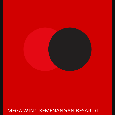
MEGA WIN !! KEMENANGAN BESAR DI