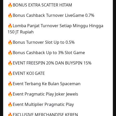
🔥BONUS EXTRA SCATTER HITAM
🔥Bonus Cashback Turnover LiveGame 0.7%
🔥Lomba Panjat Turnover Setiap Minggu Hingga
150 JT Rupiah
🔥Bonus Turnover Slot Up to 0.5%
🔥Bonus Cashback Up to 3% Slot Game
🔥EVENT FREESPIN 20% DAN BUYSPIN 15%
🔥EVENT KOI GATE
🔥Event Terbang Ke Bulan Spaceman
🔥Event Pragmatic Play Joker Jewels
🔥Event Multiplier Pragmatic Play
🔥EXCLUSIVE MERCHANDISE KEREN