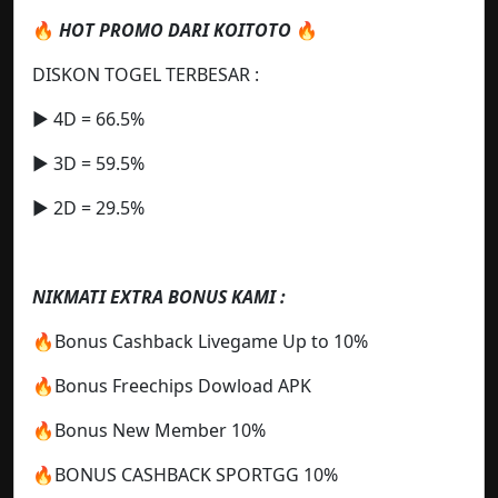
🔥
HOT PROMO DARI KOITOTO
🔥
DISKON TOGEL TERBESAR :
▶️ 4D = 66.5%
▶️ 3D = 59.5%
▶️ 2D = 29.5%
NIKMATI EXTRA BONUS KAMI :
🔥Bonus Cashback Livegame Up to 10%
🔥Bonus Freechips Dowload APK
🔥Bonus New Member 10%
🔥BONUS CASHBACK SPORTGG 10%