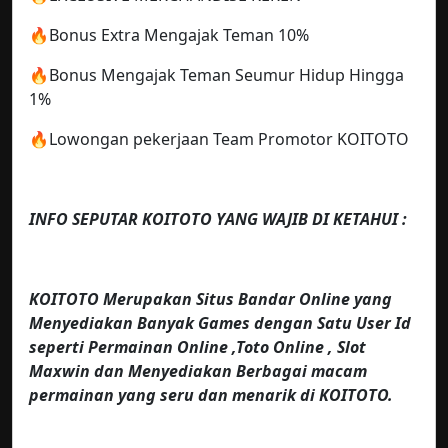
🔥Bonus Extra Mengajak Teman 10%
🔥Bonus Mengajak Teman Seumur Hidup Hingga
1%
🔥Lowongan pekerjaan Team Promotor KOITOTO
INFO SEPUTAR KOITOTO YANG WAJIB DI KETAHUI :
KOITOTO Merupakan Situs Bandar Online yang
Menyediakan Banyak Games dengan Satu User Id
seperti Permainan Online ,Toto Online , Slot
Maxwin dan Menyediakan Berbagai macam
permainan yang seru dan menarik di KOITOTO.