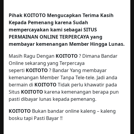
Pihak KOITOTO Mengucapkan Terima Kasih
Kepada Pemenang karena Sudah
mempercayakan kami sebagai SITUS
PERMAINAN ONLINE TERPERCAYA yang
membayar kemenangan Member Hingga Lunas.
Masih Ragu Dengan
KOITOTO
? Dimana Bandar
Online sekarang yang Terpercaya
seperti
KOITOTO
? Bandar Yang membayar
kemenangan Member Tanpa Tele-tele. Jadi anda
bermain di
KOITOTO
Tidak perlu khawatir pada
Situs
KOITOTO
karena kemenangan berapa pun
pasti dibayar lunas kepada pemenang.
KOITOTO
Bukan bandar online kaleng – kaleng
bosku tapi Pasti Bayar !!