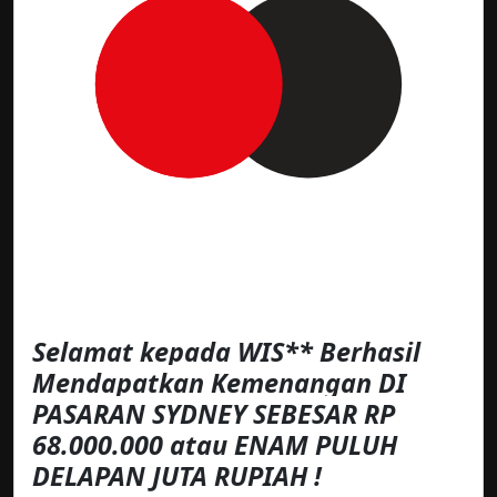
Selamat kepada WIS** Berhasil
Mendapatkan Kemenangan DI
PASARAN SYDNEY SEBESAR RP
68.000.000 atau ENAM PULUH
DELAPAN JUTA RUPIAH !