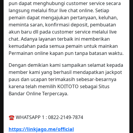
pun dapat menghubungi customer service secara
langsung melalui fitur live chat online. Setiap
pemain dapat mengajukan pertanyaan, keluhan,
meminta saran, konfirmasi deposit, pembuatan
akun baru dll pada customer service melalui live
chat. Adanya layanan terbaik ini memberikan
kemudahan pada semua pemain untuk mainkan
Permainan online kapan pun tanpa batasan waktu.
Dengan demikian kami sampaikan selamat kepada
member kami yang berhasil mendapatkan jackpot
paus dan ucapan terimakasih sebesar-besarnya
karena telah memilih KOITOTO sebagai Situs
Bandar Online Terpercaya.
☎️ WHATSAPP 1 : 0822-2149-7874
https://linkjago.me/official