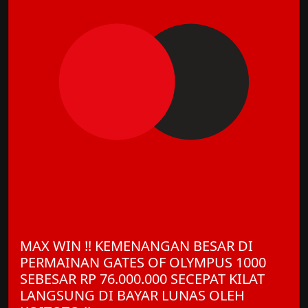
MAX WIN !! KEMENANGAN BESAR DI
PERMAINAN GATES OF OLYMPUS 1000
SEBESAR RP 76.000.000 SECEPAT KILAT
LANGSUNG DI BAYAR LUNAS OLEH