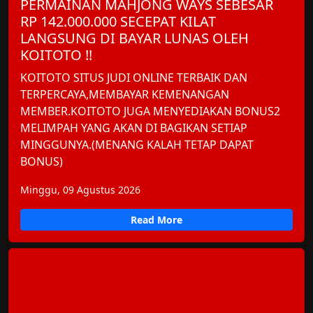
PERMAINAN MAHJONG WAYS SEBESAR
RP 142.000.000 SECEPAT KILAT
LANGSUNG DI BAYAR LUNAS OLEH
KOITOTO !!
KOITOTO SITUS JUDI ONLINE TERBAIK DAN
TERPERCAYA,MEMBAYAR KEMENANGAN
MEMBER.KOITOTO JUGA MENYEDIAKAN BONUS2
MELIMPAH YANG AKAN DI BAGIKAN SETIAP
MINGGUNYA.(MENANG KALAH TETAP DAPAT
BONUS)
Minggu, 09 Agustus 2026
Read More