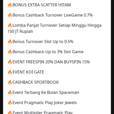
🔥BONUS EXTRA SCATTER HITAM
🔥Bonus Cashback Turnover LiveGame 0.7%
🔥Lomba Panjat Turnover Setiap Minggu Hingga
150 JT Rupiah
🔥Bonus Turnover Slot Up to 0.5%
🔥Bonus Cashback Up to 3% Slot Game
🔥EVENT FREESPIN 20% DAN BUYSPIN 15%
🔥EVENT KOI GATE
🔥
CASHBACK SPORTBOOK
🔥Event Terbang Ke Bulan Spaceman
🔥Event Pragmatic Play Joker Jewels
🔥Event Multiplier Pragmatic Play