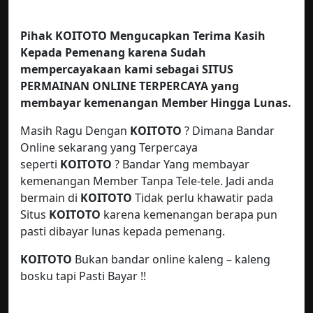
Pihak KOITOTO Mengucapkan Terima Kasih
Kepada Pemenang karena Sudah
mempercayakaan kami sebagai SITUS
PERMAINAN ONLINE TERPERCAYA yang
membayar kemenangan Member Hingga Lunas.
Masih Ragu Dengan
KOITOTO
? Dimana Bandar
Online sekarang yang Terpercaya
seperti
KOITOTO
? Bandar Yang membayar
kemenangan Member Tanpa Tele-tele. Jadi anda
bermain di
KOITOTO
Tidak perlu khawatir pada
Situs
KOITOTO
karena kemenangan berapa pun
pasti dibayar lunas kepada pemenang.
KOITOTO
Bukan bandar online kaleng – kaleng
bosku tapi Pasti Bayar !!