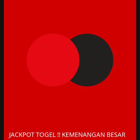
JACKPOT TOGEL !! KEMENANGAN BESAR