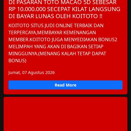
DI PASARAN TOTO MACAO 5D SEBESAR
RP 10.000.000 SECEPAT KILAT LANGSUNG
DI BAYAR LUNAS OLEH KOITOTO !!
KOITOTO SITUS JUDI ONLINE TERBAIK DAN
TERPERCAYA,MEMBAYAR KEMENANGAN
MEMBER.KOITOTO JUGA MENYEDIAKAN BONUS2
MELIMPAH YANG AKAN DI BAGIKAN SETIAP
MINGGUNYA.(MENANG KALAH TETAP DAPAT
BONUS)
Jumat, 07 Agustus 2026
Read More