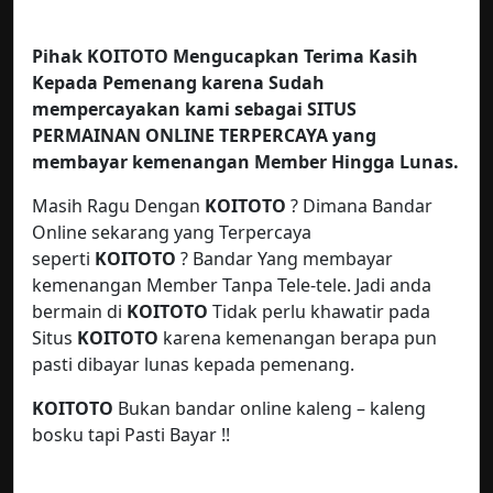
Pihak KOITOTO Mengucapkan Terima Kasih
Kepada Pemenang karena Sudah
mempercayakan kami sebagai SITUS
PERMAINAN ONLINE TERPERCAYA yang
membayar kemenangan Member Hingga Lunas.
Masih Ragu Dengan
KOITOTO
? Dimana Bandar
Online sekarang yang Terpercaya
seperti
KOITOTO
? Bandar Yang membayar
kemenangan Member Tanpa Tele-tele. Jadi anda
bermain di
KOITOTO
Tidak perlu khawatir pada
Situs
KOITOTO
karena kemenangan berapa pun
pasti dibayar lunas kepada pemenang.
KOITOTO
Bukan bandar online kaleng – kaleng
bosku tapi Pasti Bayar !!