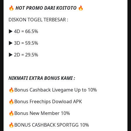
🔥
HOT PROMO DARI KOITOTO
🔥
DISKON TOGEL TERBESAR :
▶️ 4D = 66.5%
▶️ 3D = 59.5%
▶️ 2D = 29.5%
NIKMATI EXTRA BONUS KAMI :
🔥Bonus Cashback Livegame Up to 10%
🔥Bonus Freechips Dowload APK
🔥Bonus New Member 10%
🔥BONUS CASHBACK SPORTGG 10%