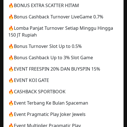
🔥BONUS EXTRA SCATTER HITAM
🔥Bonus Cashback Turnover LiveGame 0.7%
🔥Lomba Panjat Turnover Setiap Minggu Hingga
150 JT Rupiah
🔥Bonus Turnover Slot Up to 0.5%
🔥Bonus Cashback Up to 3% Slot Game
🔥EVENT FREESPIN 20% DAN BUYSPIN 15%
🔥EVENT KOI GATE
🔥
CASHBACK SPORTBOOK
🔥Event Terbang Ke Bulan Spaceman
🔥Event Pragmatic Play Joker Jewels
🔥Event Multiplier Pragmatic Play