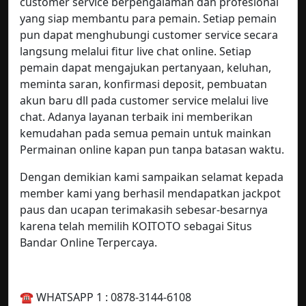
customer service berpengalaman dan profesional
yang siap membantu para pemain. Setiap pemain
pun dapat menghubungi customer service secara
langsung melalui fitur live chat online. Setiap
pemain dapat mengajukan pertanyaan, keluhan,
meminta saran, konfirmasi deposit, pembuatan
akun baru dll pada customer service melalui live
chat. Adanya layanan terbaik ini memberikan
kemudahan pada semua pemain untuk mainkan
Permainan online kapan pun tanpa batasan waktu.
Dengan demikian kami sampaikan selamat kepada
member kami yang berhasil mendapatkan jackpot
paus dan ucapan terimakasih sebesar-besarnya
karena telah memilih KOITOTO sebagai Situs
Bandar Online Terpercaya.
☎️ WHATSAPP 1 : 0878-3144-6108