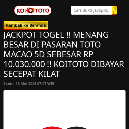
Kembali ke Beranda
JACKPOT TOGEL !! MENANG
BESAR DI PASARAN TOTO
MACAO 5D SEBESAR RP
10.030.000 !! KOITOTO DIBAYAR
SECEPAT KILAT
Senin, 18 Mei 2026 07:07 WIB