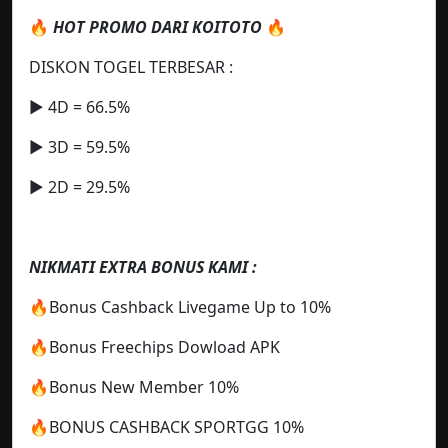
🔥
HOT PROMO DARI KOITOTO
🔥
DISKON TOGEL TERBESAR :
▶️ 4D = 66.5%
▶️ 3D = 59.5%
▶️ 2D = 29.5%
NIKMATI EXTRA BONUS KAMI :
🔥Bonus Cashback Livegame Up to 10%
🔥Bonus Freechips Dowload APK
🔥Bonus New Member 10%
🔥BONUS CASHBACK SPORTGG 10%