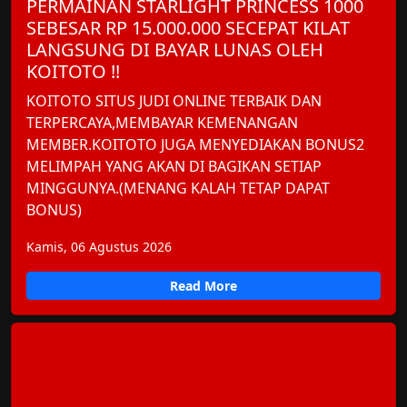
PERMAINAN STARLIGHT PRINCESS 1000
SEBESAR RP 15.000.000 SECEPAT KILAT
LANGSUNG DI BAYAR LUNAS OLEH
KOITOTO !!
KOITOTO SITUS JUDI ONLINE TERBAIK DAN
TERPERCAYA,MEMBAYAR KEMENANGAN
MEMBER.KOITOTO JUGA MENYEDIAKAN BONUS2
MELIMPAH YANG AKAN DI BAGIKAN SETIAP
MINGGUNYA.(MENANG KALAH TETAP DAPAT
BONUS)
Kamis, 06 Agustus 2026
Read More