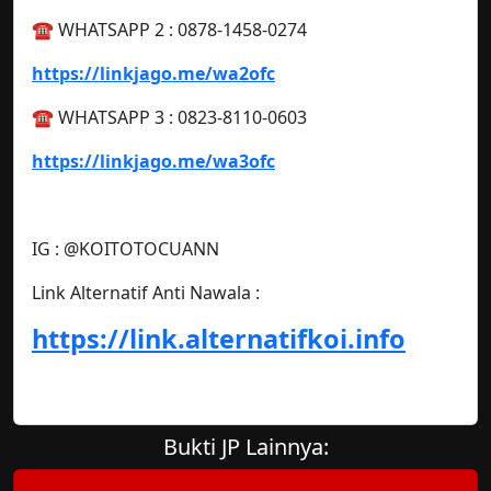
☎️ WHATSAPP 2 : 0878-1458-0274
https://linkjago.me/wa2ofc
☎️ WHATSAPP 3 : 0823-8110-0603
https://linkjago.me/wa3ofc
IG : @KOITOTOCUANN
Link Alternatif Anti Nawala :
https://link.alternatifkoi.info
Bukti JP Lainnya: