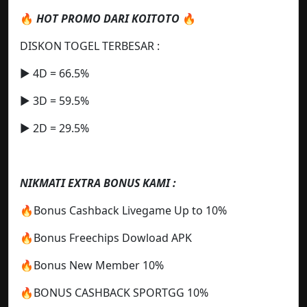
🔥
HOT PROMO DARI KOITOTO
🔥
DISKON TOGEL TERBESAR :
▶️ 4D = 66.5%
▶️ 3D = 59.5%
▶️ 2D = 29.5%
NIKMATI EXTRA BONUS KAMI :
🔥Bonus Cashback Livegame Up to 10%
🔥Bonus Freechips Dowload APK
🔥Bonus New Member 10%
🔥BONUS CASHBACK SPORTGG 10%