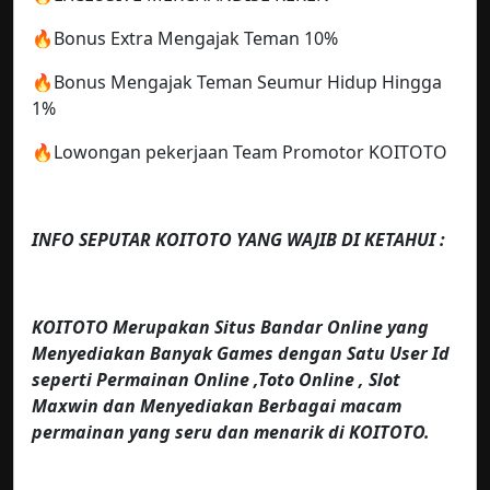
🔥Bonus Extra Mengajak Teman 10%
🔥Bonus Mengajak Teman Seumur Hidup Hingga
1%
🔥Lowongan pekerjaan Team Promotor KOITOTO
INFO SEPUTAR KOITOTO YANG WAJIB DI KETAHUI :
KOITOTO Merupakan Situs Bandar Online yang
Menyediakan Banyak Games dengan Satu User Id
seperti Permainan Online ,Toto Online , Slot
Maxwin dan Menyediakan Berbagai macam
permainan yang seru dan menarik di KOITOTO.