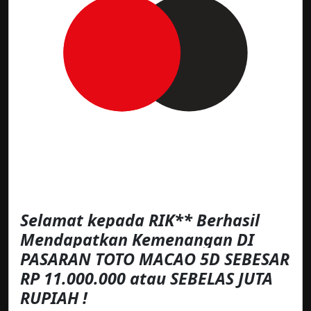
Selamat kepada RIK** Berhasil
Mendapatkan Kemenangan DI
PASARAN TOTO MACAO 5D SEBESAR
RP 11.000.000 atau SEBELAS JUTA
RUPIAH !