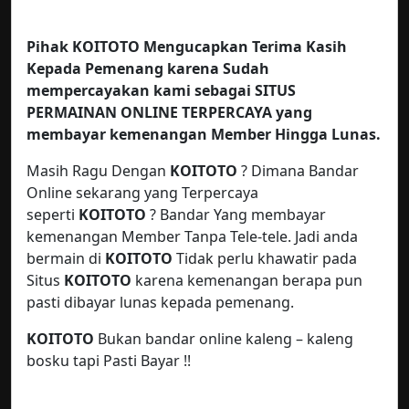
Pihak KOITOTO Mengucapkan Terima Kasih
Kepada Pemenang karena Sudah
mempercayakan kami sebagai SITUS
PERMAINAN ONLINE TERPERCAYA yang
membayar kemenangan Member Hingga Lunas.
Masih Ragu Dengan
KOITOTO
? Dimana Bandar
Online sekarang yang Terpercaya
seperti
KOITOTO
? Bandar Yang membayar
kemenangan Member Tanpa Tele-tele. Jadi anda
bermain di
KOITOTO
Tidak perlu khawatir pada
Situs
KOITOTO
karena kemenangan berapa pun
pasti dibayar lunas kepada pemenang.
KOITOTO
Bukan bandar online kaleng – kaleng
bosku tapi Pasti Bayar !!