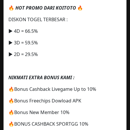
🔥
HOT PROMO DARI KOITOTO
🔥
DISKON TOGEL TERBESAR :
▶️ 4D = 66.5%
▶️ 3D = 59.5%
▶️ 2D = 29.5%
NIKMATI EXTRA BONUS KAMI :
🔥Bonus Cashback Livegame Up to 10%
🔥Bonus Freechips Dowload APK
🔥Bonus New Member 10%
🔥BONUS CASHBACK SPORTGG 10%