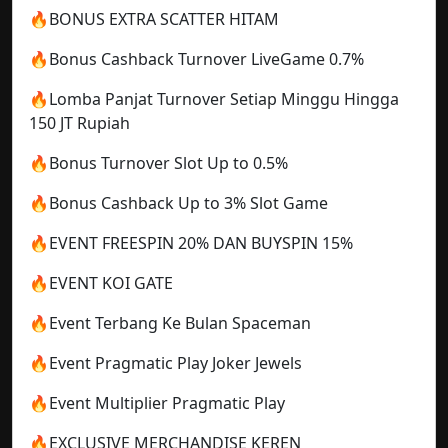
🔥BONUS EXTRA SCATTER HITAM
🔥Bonus Cashback Turnover LiveGame 0.7%
🔥Lomba Panjat Turnover Setiap Minggu Hingga
150 JT Rupiah
🔥Bonus Turnover Slot Up to 0.5%
🔥Bonus Cashback Up to 3% Slot Game
🔥EVENT FREESPIN 20% DAN BUYSPIN 15%
🔥EVENT KOI GATE
🔥Event Terbang Ke Bulan Spaceman
🔥Event Pragmatic Play Joker Jewels
🔥Event Multiplier Pragmatic Play
🔥EXCLUSIVE MERCHANDISE KEREN