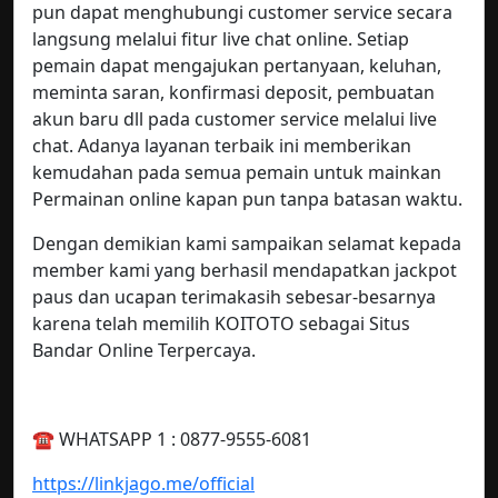
pun dapat menghubungi customer service secara
langsung melalui fitur live chat online. Setiap
pemain dapat mengajukan pertanyaan, keluhan,
meminta saran, konfirmasi deposit, pembuatan
akun baru dll pada customer service melalui live
chat. Adanya layanan terbaik ini memberikan
kemudahan pada semua pemain untuk mainkan
Permainan online kapan pun tanpa batasan waktu.
Dengan demikian kami sampaikan selamat kepada
member kami yang berhasil mendapatkan jackpot
paus dan ucapan terimakasih sebesar-besarnya
karena telah memilih KOITOTO sebagai Situs
Bandar Online Terpercaya.
☎️ WHATSAPP 1 : 0877-9555-6081
https://linkjago.me/official