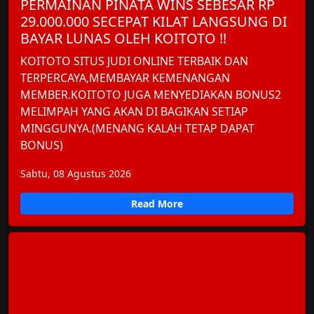
PERMAINAN PINATA WINS SEBESAR RP
29.000.000 SECEPAT KILAT LANGSUNG DI
BAYAR LUNAS OLEH KOITOTO !!
KOITOTO SITUS JUDI ONLINE TERBAIK DAN
TERPERCAYA,MEMBAYAR KEMENANGAN
MEMBER.KOITOTO JUGA MENYEDIAKAN BONUS2
MELIMPAH YANG AKAN DI BAGIKAN SETIAP
MINGGUNYA.(MENANG KALAH TETAP DAPAT
BONUS)
Sabtu, 08 Agustus 2026
Read More