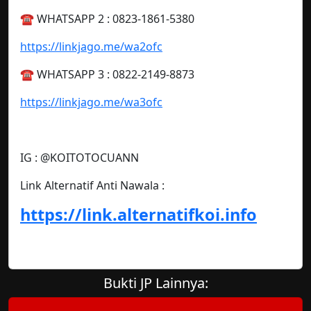
☎️ WHATSAPP 2 : 0823-1861-5380
https://linkjago.me/wa2ofc
☎️ WHATSAPP 3 : 0822-2149-8873
https://linkjago.me/wa3ofc
IG : @KOITOTOCUANN
Link Alternatif Anti Nawala :
https://link.alternatifkoi.info
Bukti JP Lainnya: