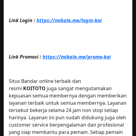
Link Login :
https://mikale.me/login-koi
Link Promosi :
https://mikale.me/promo-koi
Situs Bandar online terbaik dan
resmi
KOITOTO
juga sangat mengutamakan
kepuasan semua membernya dengan memberikan
layanan terbaik untuk semua membernya. Layanan
tersebut bekerja selama 24 jam non stop setiap
harinya. Layanan ini pun sudah didukung juga oleh
customer service berpengalaman dan profesional
yang siap membantu para pemain. Setiap pemain