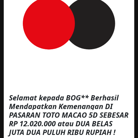
Selamat kepada BOG** Berhasil
Mendapatkan Kemenangan DI
PASARAN TOTO MACAO 5D SEBESAR
RP 12.020.000 atau DUA BELAS
JUTA DUA PULUH RIBU RUPIAH !