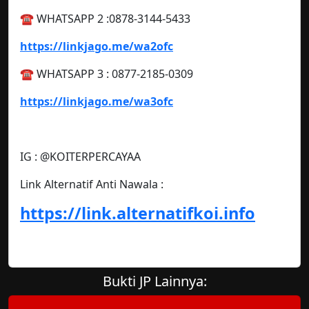
☎️ WHATSAPP 2 :0878-3144-5433
https://linkjago.me/wa2ofc
☎️ WHATSAPP 3 : 0877-2185-0309
https://linkjago.me/wa3ofc
IG : @KOITERPERCAYAA
Link Alternatif Anti Nawala :
https://link.alternatifkoi.info
Bukti JP Lainnya: