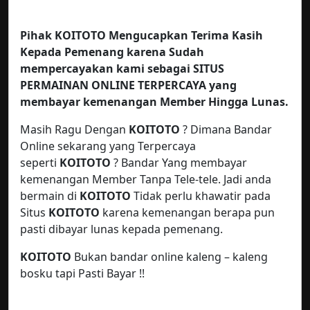
Pihak KOITOTO Mengucapkan Terima Kasih
Kepada Pemenang karena Sudah
mempercayakan kami sebagai SITUS
PERMAINAN ONLINE TERPERCAYA yang
membayar kemenangan Member Hingga Lunas.
Masih Ragu Dengan
KOITOTO
? Dimana Bandar
Online sekarang yang Terpercaya
seperti
KOITOTO
? Bandar Yang membayar
kemenangan Member Tanpa Tele-tele. Jadi anda
bermain di
KOITOTO
Tidak perlu khawatir pada
Situs
KOITOTO
karena kemenangan berapa pun
pasti dibayar lunas kepada pemenang.
KOITOTO
Bukan bandar online kaleng – kaleng
bosku tapi Pasti Bayar !!