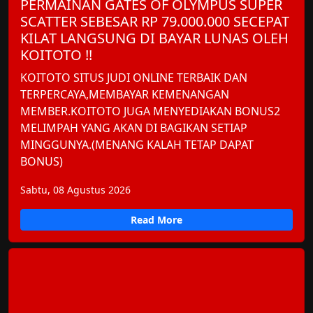
PERMAINAN GATES OF OLYMPUS SUPER
SCATTER SEBESAR RP 79.000.000 SECEPAT
KILAT LANGSUNG DI BAYAR LUNAS OLEH
KOITOTO !!
KOITOTO SITUS JUDI ONLINE TERBAIK DAN
TERPERCAYA,MEMBAYAR KEMENANGAN
MEMBER.KOITOTO JUGA MENYEDIAKAN BONUS2
MELIMPAH YANG AKAN DI BAGIKAN SETIAP
MINGGUNYA.(MENANG KALAH TETAP DAPAT
BONUS)
Sabtu, 08 Agustus 2026
Read More