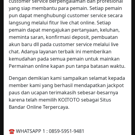
customer service berpengalaman dan profesional
yang siap membantu para pemain. Setiap pemain
pun dapat menghubungi customer service secara
langsung melalui fitur live chat online. Setiap
pemain dapat mengajukan pertanyaan, keluhan,
meminta saran, konfirmasi deposit, pembuatan
akun baru dll pada customer service melalui live
chat. Adanya layanan terbaik ini memberikan
kemudahan pada semua pemain untuk mainkan
Permainan online kapan pun tanpa batasan waktu.
Dengan demikian kami sampaikan selamat kepada
member kami yang berhasil mendapatkan jackpot
paus dan ucapan terimakasih sebesar-besarnya
karena telah memilih KOITOTO sebagai Situs
Bandar Online Terpercaya.
☎️ WHATSAPP 1 : 0859-5951-9481