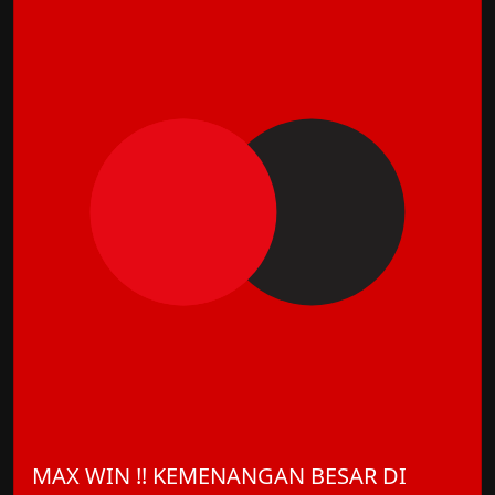
MAX WIN !! KEMENANGAN BESAR DI