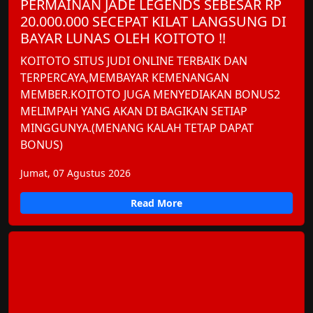
PERMAINAN JADE LEGENDS SEBESAR RP
20.000.000 SECEPAT KILAT LANGSUNG DI
BAYAR LUNAS OLEH KOITOTO !!
KOITOTO SITUS JUDI ONLINE TERBAIK DAN
TERPERCAYA,MEMBAYAR KEMENANGAN
MEMBER.KOITOTO JUGA MENYEDIAKAN BONUS2
MELIMPAH YANG AKAN DI BAGIKAN SETIAP
MINGGUNYA.(MENANG KALAH TETAP DAPAT
BONUS)
Jumat, 07 Agustus 2026
Read More