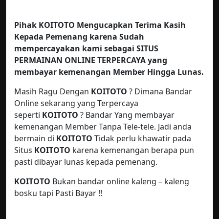
Pihak KOITOTO Mengucapkan Terima Kasih
Kepada Pemenang karena Sudah
mempercayakan kami sebagai SITUS
PERMAINAN ONLINE TERPERCAYA yang
membayar kemenangan Member Hingga Lunas.
Masih Ragu Dengan
KOITOTO
? Dimana Bandar
Online sekarang yang Terpercaya
seperti
KOITOTO
? Bandar Yang membayar
kemenangan Member Tanpa Tele-tele. Jadi anda
bermain di
KOITOTO
Tidak perlu khawatir pada
Situs
KOITOTO
karena kemenangan berapa pun
pasti dibayar lunas kepada pemenang.
KOITOTO
Bukan bandar online kaleng – kaleng
bosku tapi Pasti Bayar !!