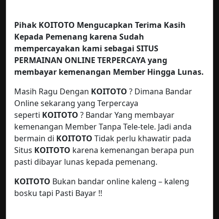
Pihak KOITOTO Mengucapkan Terima Kasih
Kepada Pemenang karena Sudah
mempercayakan kami sebagai SITUS
PERMAINAN ONLINE TERPERCAYA yang
membayar kemenangan Member Hingga Lunas.
Masih Ragu Dengan
KOITOTO
? Dimana Bandar
Online sekarang yang Terpercaya
seperti
KOITOTO
? Bandar Yang membayar
kemenangan Member Tanpa Tele-tele. Jadi anda
bermain di
KOITOTO
Tidak perlu khawatir pada
Situs
KOITOTO
karena kemenangan berapa pun
pasti dibayar lunas kepada pemenang.
KOITOTO
Bukan bandar online kaleng – kaleng
bosku tapi Pasti Bayar !!