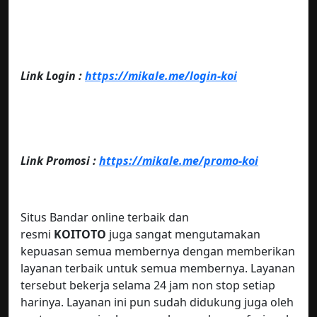
Link Login :
https://mikale.me/login-koi
Link Promosi :
https://mikale.me/promo-koi
Situs Bandar online terbaik dan
resmi
KOITOTO
juga sangat mengutamakan
kepuasan semua membernya dengan memberikan
layanan terbaik untuk semua membernya. Layanan
tersebut bekerja selama 24 jam non stop setiap
harinya. Layanan ini pun sudah didukung juga oleh