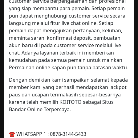
customer service berpengalaman dan profesional
yang siap membantu para pemain. Setiap pemain
pun dapat menghubungi customer service secara
langsung melalui fitur live chat online. Setiap
pemain dapat mengajukan pertanyaan, keluhan,
meminta saran, konfirmasi deposit, pembuatan
akun baru dll pada customer service melalui live
chat. Adanya layanan terbaik ini memberikan
kemudahan pada semua pemain untuk mainkan
Permainan online kapan pun tanpa batasan waktu.
Dengan demikian kami sampaikan selamat kepada
member kami yang berhasil mendapatkan jackpot
paus dan ucapan terimakasih sebesar-besarnya
karena telah memilih KOITOTO sebagai Situs
Bandar Online Terpercaya.
☎️ WHATSAPP 1 : 0878-3144-5433