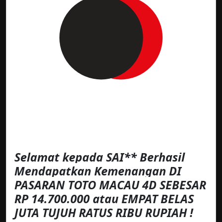
Selamat kepada SAI** Berhasil
Mendapatkan Kemenangan DI
PASARAN TOTO MACAU 4D SEBESAR
RP 14.700.000 atau EMPAT BELAS
JUTA TUJUH RATUS RIBU RUPIAH !