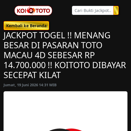
Kembali ke Beranda
JACKPOT TOGEL !! MENANG
BESAR DI PASARAN TOTO
MACAU 4D SEBESAR RP
14.700.000 !! KOITOTO DIBAYAR
SECEPAT KILAT
Jumat, 19 Juni 2026 14:31 WIB