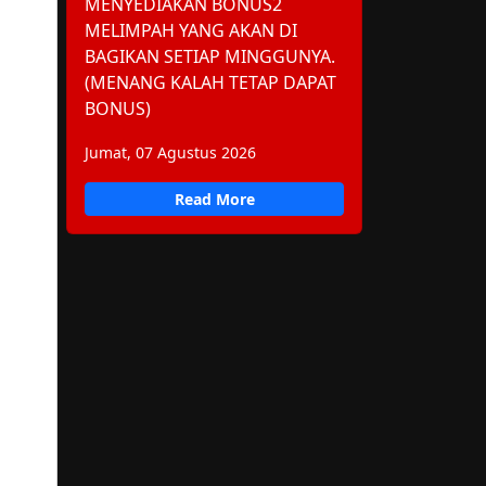
MENYEDIAKAN BONUS2
MELIMPAH YANG AKAN DI
BAGIKAN SETIAP MINGGUNYA.
(MENANG KALAH TETAP DAPAT
BONUS)
Jumat, 07 Agustus 2026
Read More