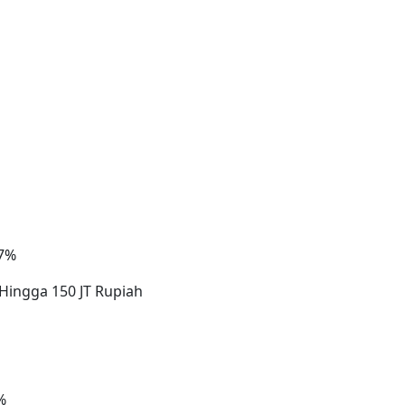
.7%
Hingga 150 JT Rupiah
%