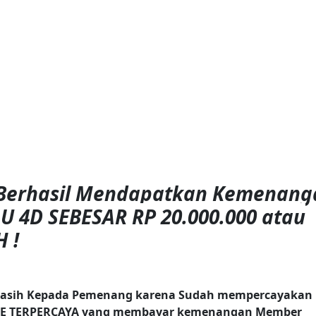
 Berhasil Mendapatkan Kemenang
 4D SEBESAR RP 20.000.000 atau
 !
Kasih Kepada Pemenang karena Sudah mempercayakan
NE TERPERCAYA yang membayar kemenangan Member