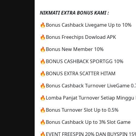
NIKMATI EXTRA BONUS KAMI :
🔥Bonus Cashback Livegame Up to 10%
🔥Bonus Freechips Dowload APK
🔥Bonus New Member 10%
🔥BONUS CASHBACK SPORTGG 10%
🔥BONUS EXTRA SCATTER HITAM
🔥Bonus Cashback Turnover LiveGame 0
🔥Lomba Panjat Turnover Setiap Minggu 
🔥Bonus Turnover Slot Up to 0.5%
🔥Bonus Cashback Up to 3% Slot Game
🔥EVENT FREESPIN 20% DAN BUYSPIN 15