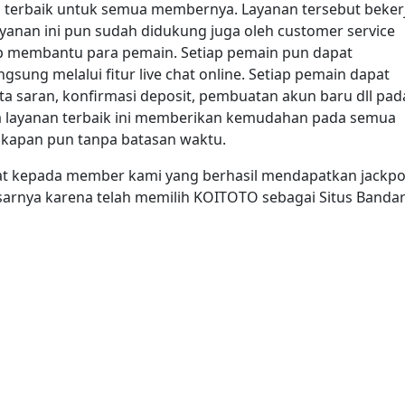
erbaik untuk semua membernya. Layanan tersebut beker
ayanan ini pun sudah didukung juga oleh customer service
p membantu para pemain. Setiap pemain pun dapat
sung melalui fitur live chat online. Setiap pemain dapat
 saran, konfirmasi deposit, pembuatan akun baru dll pad
nya layanan terbaik ini memberikan kemudahan pada semua
kapan pun tanpa batasan waktu.
t kepada member kami yang berhasil mendapatkan jackpo
sarnya karena telah memilih KOITOTO sebagai Situs Banda