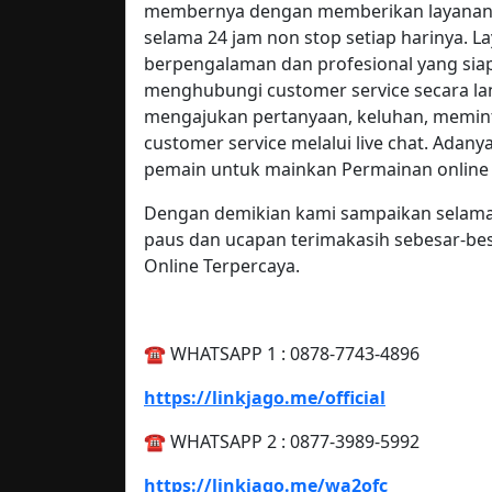
membernya dengan memberikan layanan t
selama 24 jam non stop setiap harinya. L
berpengalaman dan profesional yang sia
menghubungi customer service secara lang
mengajukan pertanyaan, keluhan, meminta
customer service melalui live chat. Ada
pemain untuk mainkan Permainan online 
Dengan demikian kami sampaikan selama
paus dan ucapan terimakasih sebesar-be
Online Terpercaya.
☎️ WHATSAPP 1 : 0878-7743-4896
https://linkjago.me/official
☎️ WHATSAPP 2 : 0877-3989-5992
https://linkjago.me/wa2ofc