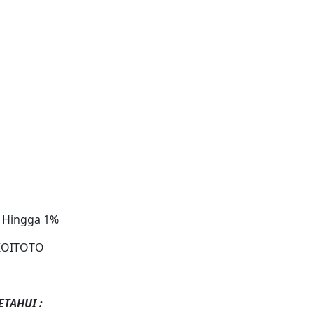
 Hingga 1%
KOITOTO
ETAHUI :