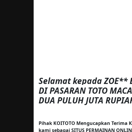
Selamat kepada ZOE**
DI PASARAN TOTO MACAU
DUA PULUH JUTA RUPIAH
Pihak KOITOTO Mengucapkan Terima 
kami sebagai SITUS PERMAINAN ONLI