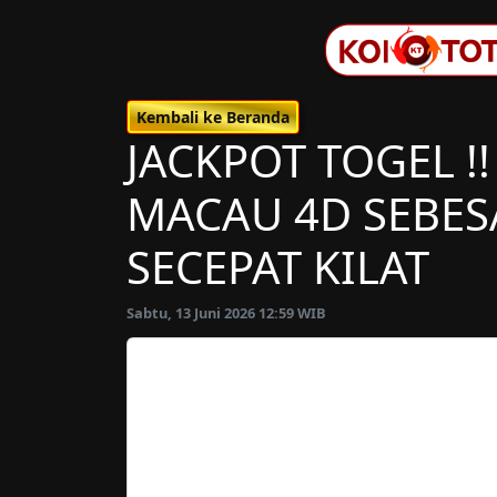
Kembali ke Beranda
JACKPOT TOGEL !
MACAU 4D SEBESA
SECEPAT KILAT
Sabtu, 13 Juni 2026 12:59 WIB