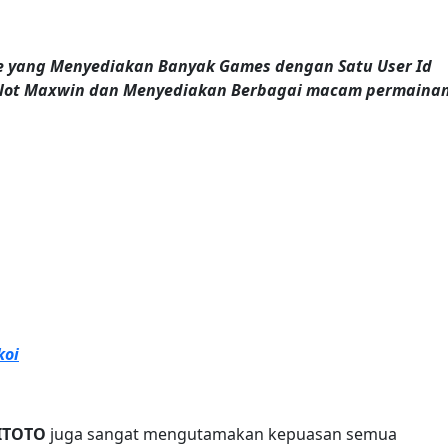
e yang Menyediakan Banyak Games dengan Satu User Id
 , Slot Maxwin dan Menyediakan Berbagai macam permaina
koi
ITOTO
juga sangat mengutamakan kepuasan semua