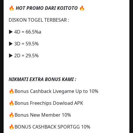
🔥
HOT PROMO DARI KOITOTO
🔥
DISKON TOGEL TERBESAR :
▶️ 4D = 66.5%a
▶️ 3D = 59.5%
▶️ 2D = 29.5%
NIKMATI EXTRA BONUS KAMI :
🔥Bonus Cashback Livegame Up to 10%
🔥Bonus Freechips Dowload APK
🔥Bonus New Member 10%
🔥BONUS CASHBACK SPORTGG 10%