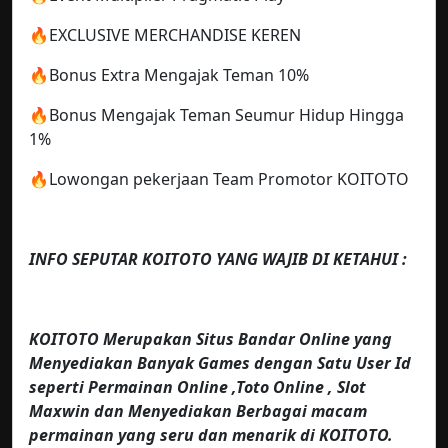
🔥EXCLUSIVE MERCHANDISE KEREN
🔥Bonus Extra Mengajak Teman 10%
🔥Bonus Mengajak Teman Seumur Hidup Hingga
1%
🔥Lowongan pekerjaan Team Promotor KOITOTO
INFO SEPUTAR KOITOTO YANG WAJIB DI KETAHUI :
KOITOTO Merupakan Situs Bandar Online yang
Menyediakan Banyak Games dengan Satu User Id
seperti Permainan Online ,Toto Online , Slot
Maxwin dan Menyediakan Berbagai macam
permainan yang seru dan menarik di KOITOTO.