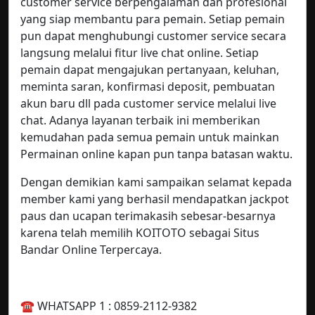
customer service berpengalaman dan profesional
yang siap membantu para pemain. Setiap pemain
pun dapat menghubungi customer service secara
langsung melalui fitur live chat online. Setiap
pemain dapat mengajukan pertanyaan, keluhan,
meminta saran, konfirmasi deposit, pembuatan
akun baru dll pada customer service melalui live
chat. Adanya layanan terbaik ini memberikan
kemudahan pada semua pemain untuk mainkan
Permainan online kapan pun tanpa batasan waktu.
Dengan demikian kami sampaikan selamat kepada
member kami yang berhasil mendapatkan jackpot
paus dan ucapan terimakasih sebesar-besarnya
karena telah memilih KOITOTO sebagai Situs
Bandar Online Terpercaya.
☎️ WHATSAPP 1 : 0859-2112-9382