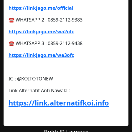
https://linkjago.me/official
☎️ WHATSAPP 2 : 0859-2112-9383
https://linkjago.me/wa2ofc
☎️ WHATSAPP 3 : 0859-2112-9438
https://linkjago.me/wa3ofc
IG : @KOITOTONEW
Link Alternatif Anti Nawala :
https://link.alternatifkoi.info
Bukti JP Lainnya: