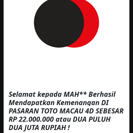
Selamat kepada MAH** Berhasil
Mendapatkan Kemenangan DI
PASARAN TOTO MACAU 4D SEBESAR
RP 22.000.000 atau DUA PULUH
DUA JUTA RUPIAH !