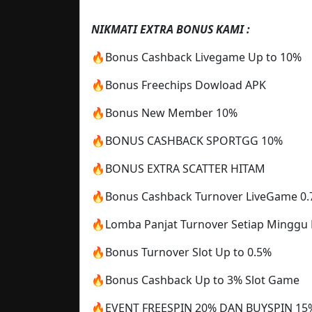
NIKMATI EXTRA BONUS KAMI :
🔥Bonus Cashback Livegame Up to 10%
🔥Bonus Freechips Dowload APK
🔥Bonus New Member 10%
🔥BONUS CASHBACK SPORTGG 10%
🔥BONUS EXTRA SCATTER HITAM
🔥Bonus Cashback Turnover LiveGame 0
🔥Lomba Panjat Turnover Setiap Minggu 
🔥Bonus Turnover Slot Up to 0.5%
🔥Bonus Cashback Up to 3% Slot Game
🔥EVENT FREESPIN 20% DAN BUYSPIN 15