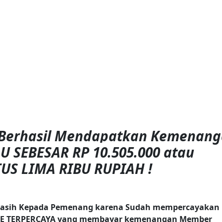
 Berhasil Mendapatkan Kemenan
 SEBESAR RP 10.505.000 atau
US LIMA RIBU RUPIAH !
Kasih Kepada Pemenang karena Sudah mempercayakan
NE TERPERCAYA yang membayar kemenangan Member