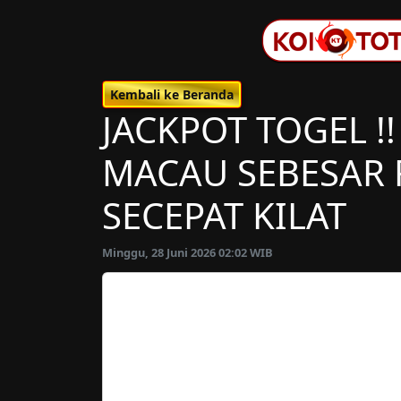
Kembali ke Beranda
JACKPOT TOGEL !
MACAU SEBESAR R
SECEPAT KILAT
Minggu, 28 Juni 2026 02:02 WIB