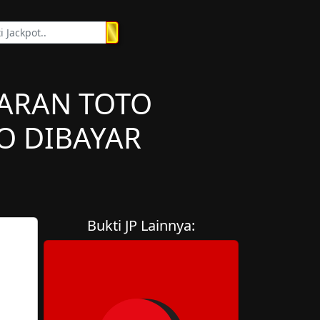
SARAN TOTO
TO DIBAYAR
Bukti JP Lainnya: