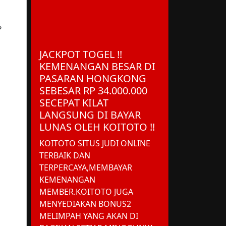
?
JACKPOT TOGEL !!
KEMENANGAN BESAR DI
PASARAN HONGKONG
SEBESAR RP 34.000.000
SECEPAT KILAT
LANGSUNG DI BAYAR
LUNAS OLEH KOITOTO !!
KOITOTO SITUS JUDI ONLINE
TERBAIK DAN
TERPERCAYA,MEMBAYAR
KEMENANGAN
MEMBER.KOITOTO JUGA
MENYEDIAKAN BONUS2
MELIMPAH YANG AKAN DI