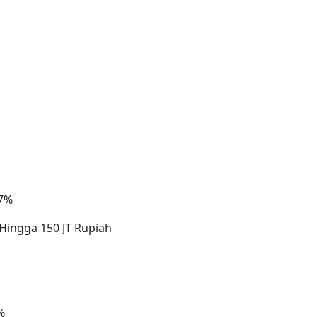
.7%
Hingga 150 JT Rupiah
%