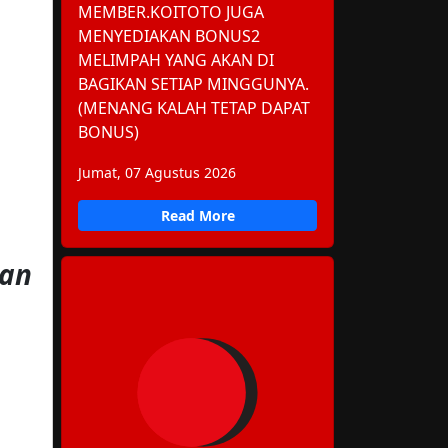
MEMBER.KOITOTO JUGA
MENYEDIAKAN BONUS2
MELIMPAH YANG AKAN DI
BAGIKAN SETIAP MINGGUNYA.
(MENANG KALAH TETAP DAPAT
BONUS)
Jumat, 07 Agustus 2026
Read More
gan