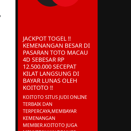
?
JACKPOT TOGEL !!
KEMENANGAN BESAR DI
PASARAN TOTO MACAU
4D SEBESAR RP
12.500.000 SECEPAT
KILAT LANGSUNG DI
BAYAR LUNAS OLEH
KOITOTO !!
KOITOTO SITUS JUDI ONLINE
TERBAIK DAN
TERPERCAYA,MEMBAYAR
KEMENANGAN
MEMBER.KOITOTO JUGA