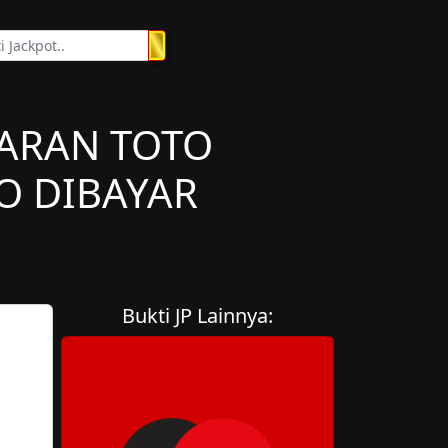
SARAN TOTO
TO DIBAYAR
Bukti JP Lainnya: