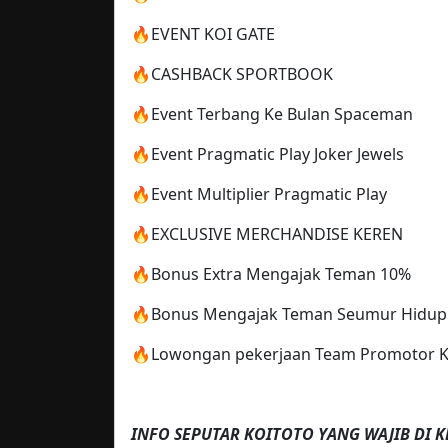
🔥EVENT KOI GATE
🔥
CASHBACK SPORTBOOK
🔥Event Terbang Ke Bulan Spaceman
🔥Event Pragmatic Play Joker Jewels
🔥Event Multiplier Pragmatic Play
🔥EXCLUSIVE MERCHANDISE KEREN
🔥Bonus Extra Mengajak Teman 10%
🔥Bonus Mengajak Teman Seumur Hidup
🔥Lowongan pekerjaan Team Promotor 
INFO SEPUTAR KOITOTO YANG WAJIB DI K