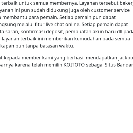
erbaik untuk semua membernya. Layanan tersebut beker
ayanan ini pun sudah didukung juga oleh customer service
p membantu para pemain. Setiap pemain pun dapat
sung melalui fitur live chat online. Setiap pemain dapat
 saran, konfirmasi deposit, pembuatan akun baru dll pad
nya layanan terbaik ini memberikan kemudahan pada semua
kapan pun tanpa batasan waktu.
t kepada member kami yang berhasil mendapatkan jackpo
sarnya karena telah memilih KOITOTO sebagai Situs Banda