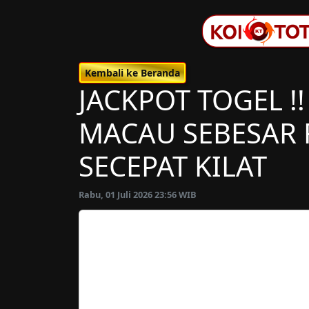
Kembali ke Beranda
JACKPOT TOGEL !
MACAU SEBESAR R
SECEPAT KILAT
Rabu, 01 Juli 2026 23:56 WIB