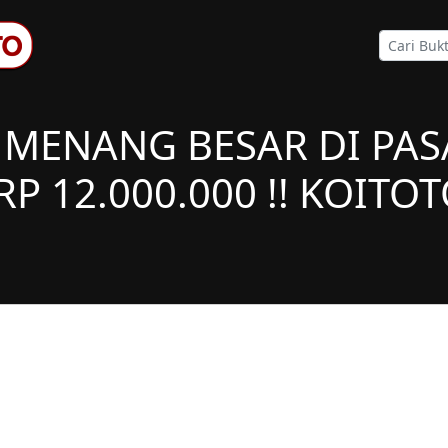
! MENANG BESAR DI PA
P 12.000.000 !! KOITO