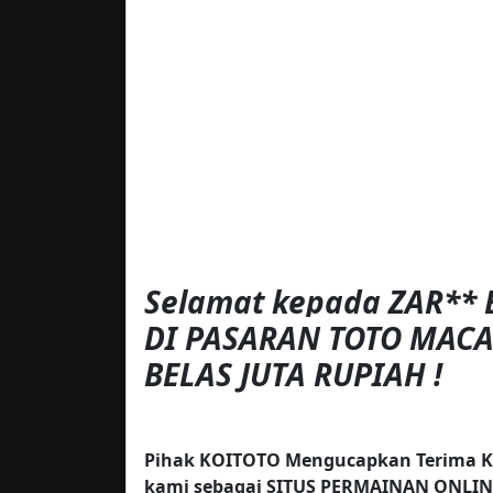
Selamat kepada ZAR**
DI PASARAN TOTO MACAU
BELAS JUTA RUPIAH !
Pihak KOITOTO Mengucapkan Terima 
kami sebagai SITUS PERMAINAN ONLI