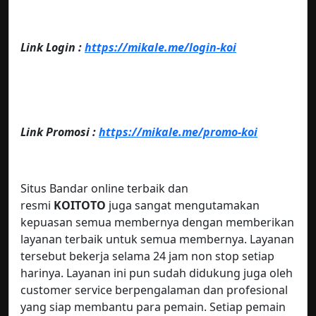
Link Login :
https://mikale.me/login-koi
Link Promosi :
https://mikale.me/promo-koi
Situs Bandar online terbaik dan
resmi
KOITOTO
juga sangat mengutamakan
kepuasan semua membernya dengan memberikan
layanan terbaik untuk semua membernya. Layanan
tersebut bekerja selama 24 jam non stop setiap
harinya. Layanan ini pun sudah didukung juga oleh
customer service berpengalaman dan profesional
yang siap membantu para pemain. Setiap pemain