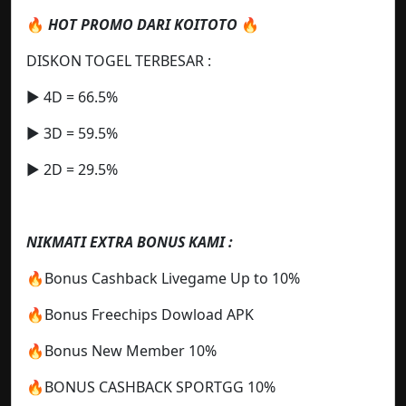
🔥
HOT PROMO DARI KOITOTO
🔥
DISKON TOGEL TERBESAR :
▶️ 4D = 66.5%
▶️ 3D = 59.5%
▶️ 2D = 29.5%
NIKMATI EXTRA BONUS KAMI :
🔥Bonus Cashback Livegame Up to 10%
🔥Bonus Freechips Dowload APK
🔥Bonus New Member 10%
🔥BONUS CASHBACK SPORTGG 10%