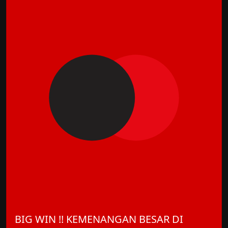
BIG WIN !! KEMENANGAN BESAR DI