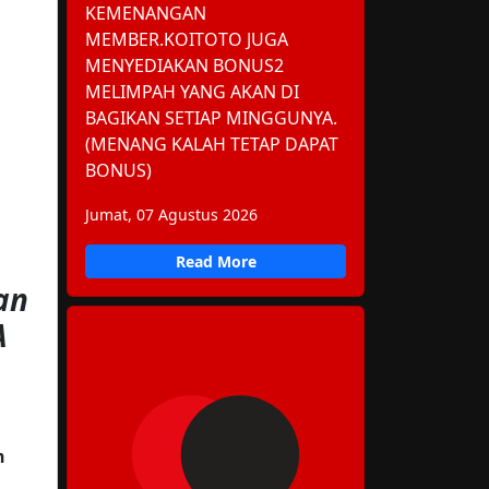
KEMENANGAN
MEMBER.KOITOTO JUGA
MENYEDIAKAN BONUS2
MELIMPAH YANG AKAN DI
BAGIKAN SETIAP MINGGUNYA.
(MENANG KALAH TETAP DAPAT
BONUS)
Jumat, 07 Agustus 2026
Read More
an
A
n