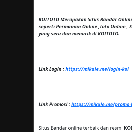
KOITOTO Merupakan Situs Bandar Onlin
seperti Permainan Online ,Toto Online
yang seru dan menarik di KOITOTO.
Link Login :
https://mikale.me/login-koi
Link Promosi :
https://mikale.me/promo-
Situs Bandar online terbaik dan resmi
KO