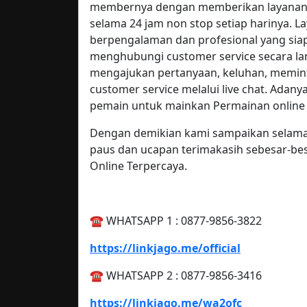
membernya dengan memberikan layanan t
selama 24 jam non stop setiap harinya. L
berpengalaman dan profesional yang sia
menghubungi customer service secara lang
mengajukan pertanyaan, keluhan, meminta
customer service melalui live chat. Ada
pemain untuk mainkan Permainan online 
Dengan demikian kami sampaikan selama
paus dan ucapan terimakasih sebesar-be
Online Terpercaya.
☎️ WHATSAPP 1 : 0877-9856-3822
https://linkjago.me/official
☎️ WHATSAPP 2 : 0877-9856-3416
https://linkjago.me/wa2ofc