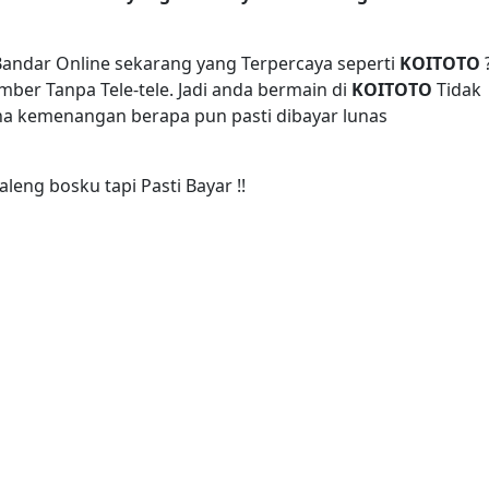
andar Online sekarang yang Terpercaya seperti
KOITOTO
r Tanpa Tele-tele. Jadi anda bermain di
KOITOTO
Tidak
a kemenangan berapa pun pasti dibayar lunas
leng bosku tapi Pasti Bayar !!