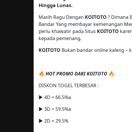
Hingga Lunas.
Masih Ragu Dengan
KOITOTO
? Dimana B
Bandar Yang membayar kemenangan Membe
perlu khawatir pada Situs
KOITOTO
karen
kepada pemenang.
KOITOTO
Bukan bandar online kaleng – ka
🔥
HOT PROMO DARI KOITOTO
🔥
DISKON TOGEL TERBESAR :
▶️ 4D = 66.5%a
▶️ 3D = 59.5%a
▶️ 2D = 29.5%