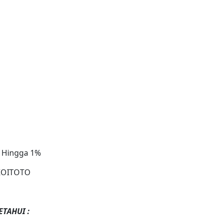
 Hingga 1%
KOITOTO
ETAHUI :