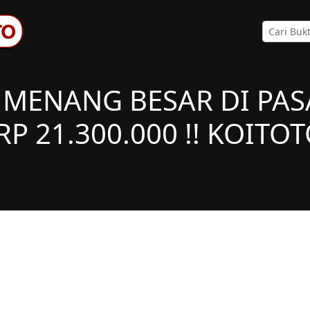
! MENANG BESAR DI PA
P 21.300.000 !! KOITO