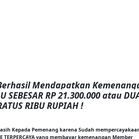
 Berhasil Mendapatkan Kemenang
 SEBESAR RP 21.300.000 atau DU
RATUS RIBU RUPIAH !
Kasih Kepada Pemenang karena Sudah mempercayakaa
NE TERPERCAYA yang membayar kemenangan Member