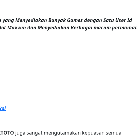
e yang Menyediakan Banyak Games dengan Satu User Id
 , Slot Maxwin dan Menyediakan Berbagai macam permaina
koi
ITOTO
juga sangat mengutamakan kepuasan semua