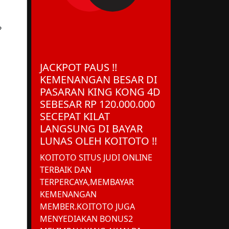
?
JACKPOT PAUS !!
KEMENANGAN BESAR DI
PASARAN KING KONG 4D
SEBESAR RP 120.000.000
SECEPAT KILAT
LANGSUNG DI BAYAR
LUNAS OLEH KOITOTO !!
KOITOTO SITUS JUDI ONLINE
TERBAIK DAN
TERPERCAYA,MEMBAYAR
KEMENANGAN
MEMBER.KOITOTO JUGA
MENYEDIAKAN BONUS2