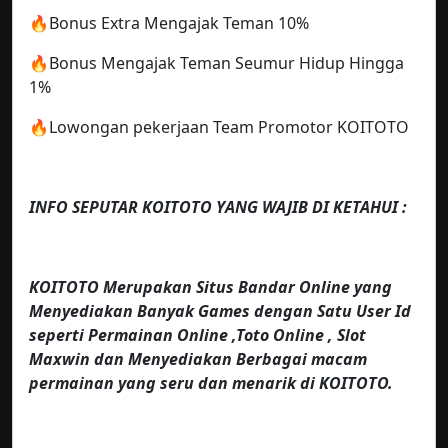
🔥Bonus Extra Mengajak Teman 10%
🔥Bonus Mengajak Teman Seumur Hidup Hingga
1%
🔥Lowongan pekerjaan Team Promotor KOITOTO
INFO SEPUTAR KOITOTO YANG WAJIB DI KETAHUI :
KOITOTO Merupakan Situs Bandar Online yang
Menyediakan Banyak Games dengan Satu User Id
seperti Permainan Online ,Toto Online , Slot
Maxwin dan Menyediakan Berbagai macam
permainan yang seru dan menarik di KOITOTO.