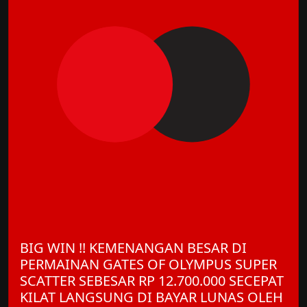
BIG WIN !! KEMENANGAN BESAR DI
PERMAINAN GATES OF OLYMPUS SUPER
SCATTER SEBESAR RP 12.700.000 SECEPAT
KILAT LANGSUNG DI BAYAR LUNAS OLEH