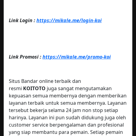
Link Login :
https://mikale.me/login-koi
Link Promosi :
https://mikale.me/promo-koi
Situs Bandar online terbaik dan
resmi
KOITOTO
juga sangat mengutamakan
kepuasan semua membernya dengan memberikan
layanan terbaik untuk semua membernya. Layanan
tersebut bekerja selama 24 jam non stop setiap
harinya. Layanan ini pun sudah didukung juga oleh
customer service berpengalaman dan profesional
yang siap membantu para pemain. Setiap pemain