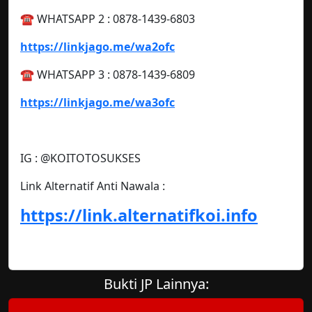
☎️ WHATSAPP 2 : 0878-1439-6803
https://linkjago.me/wa2ofc
☎️ WHATSAPP 3 : 0878-1439-6809
https://linkjago.me/wa3ofc
IG : @KOITOTOSUKSES
Link Alternatif Anti Nawala :
https://link.alternatifkoi.info
Bukti JP Lainnya: