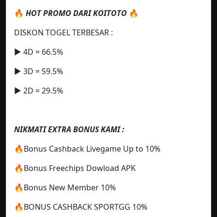
🔥
HOT PROMO DARI KOITOTO
🔥
DISKON TOGEL TERBESAR :
▶️ 4D = 66.5%
▶️ 3D = 59.5%
▶️ 2D = 29.5%
NIKMATI EXTRA BONUS KAMI :
🔥Bonus Cashback Livegame Up to 10%
🔥Bonus Freechips Dowload APK
🔥Bonus New Member 10%
🔥BONUS CASHBACK SPORTGG 10%