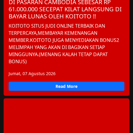
DI PASARAN CAMBODIA SEBESAR RP
61.000.000 SECEPAT KILAT LANGSUNG DI
BAYAR LUNAS OLEH KOITOTO !!
KOITOTO SITUS JUDI ONLINE TERBAIK DAN
TERPERCAYA,MEMBAYAR KEMENANGAN
MEMBER.KOITOTO JUGA MENYEDIAKAN BONUS2
MELIMPAH YANG AKAN DI BAGIKAN SETIAP
MINGGUNYA.(MENANG KALAH TETAP DAPAT
BONUS)
Jumat, 07 Agustus 2026
Read More