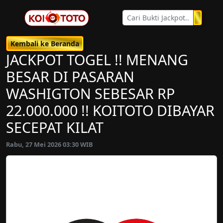
Kembali ke Beranda
JACKPOT TOGEL !! MENANG
BESAR DI PASARAN
WASHIGTON SEBESAR RP
22.000.000 !! KOITOTO DIBAYAR
SECEPAT KILAT
Rabu, 27 Mei 2026 03:30 WIB