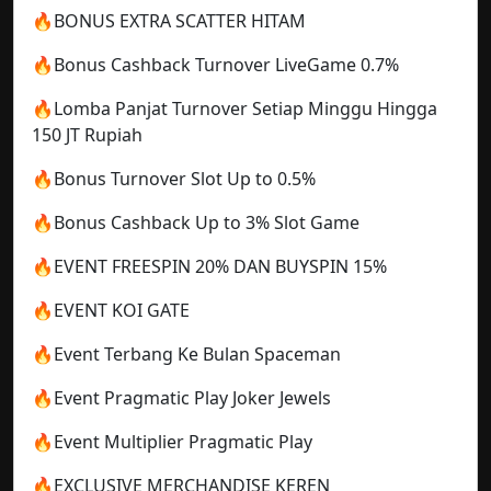
🔥BONUS EXTRA SCATTER HITAM
🔥Bonus Cashback Turnover LiveGame 0.7%
🔥Lomba Panjat Turnover Setiap Minggu Hingga
150 JT Rupiah
🔥Bonus Turnover Slot Up to 0.5%
🔥Bonus Cashback Up to 3% Slot Game
🔥EVENT FREESPIN 20% DAN BUYSPIN 15%
🔥EVENT KOI GATE
🔥Event Terbang Ke Bulan Spaceman
🔥Event Pragmatic Play Joker Jewels
🔥Event Multiplier Pragmatic Play
🔥EXCLUSIVE MERCHANDISE KEREN