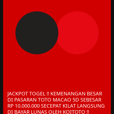
JACKPOT TOGEL !! KEMENANGAN BESAR
DI PASARAN TOTO MACAO 5D SEBESAR
RP 10.000.000 SECEPAT KILAT LANGSUNG
DI BAYAR LUNAS OLEH KOITOTO !!