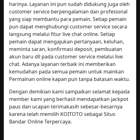
harinya. Layanan ini pun sudah didukung juga oleh
customer service berpengalaman dan profesional
yang siap membantu para pemain. Setiap pemain
pun dapat menghubungi customer service secara
langsung melalui fitur live chat online. Setiap
pemain dapat mengajukan pertanyaan, keluhan,
meminta saran, konfirmasi deposit, pembuatan
akun baru dll pada customer service melalui live
chat. Adanya layanan terbaik ini memberikan
kemudahan pada semua pemain untuk mainkan
Permainan online kapan pun tanpa batasan waktu.
Dengan demikian kami sampaikan selamat kepada
member kami yang berhasil mendapatkan jackpot
paus dan ucapan terimakasih sebesar-besarnya
karena telah memilih KOITOTO sebagai Situs
Bandar Online Terpercaya.