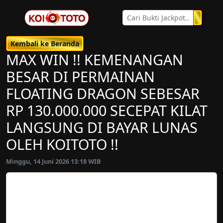
Kembali ke Beranda
MAX WIN !! KEMENANGAN
BESAR DI PERMAINAN
FLOATING DRAGON SEBESAR
RP 130.000.000 SECEPAT KILAT
LANGSUNG DI BAYAR LUNAS
OLEH KOITOTO !!
Minggu, 14 Juni 2026 13:18 WIB