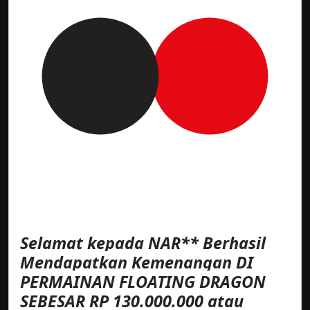
Selamat kepada NAR** Berhasil
Mendapatkan Kemenangan DI
PERMAINAN FLOATING DRAGON
SEBESAR RP 130.000.000 atau