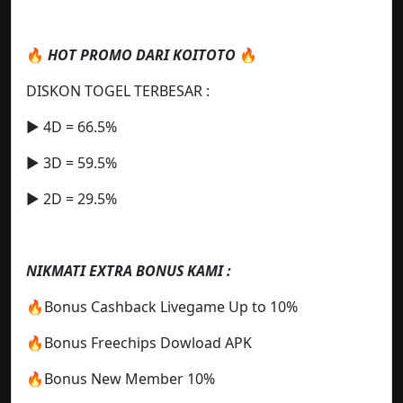
🔥
HOT PROMO DARI KOITOTO
🔥
DISKON TOGEL TERBESAR :
▶️ 4D = 66.5%
▶️ 3D = 59.5%
▶️ 2D = 29.5%
NIKMATI EXTRA BONUS KAMI :
🔥Bonus Cashback Livegame Up to 10%
🔥Bonus Freechips Dowload APK
🔥Bonus New Member 10%