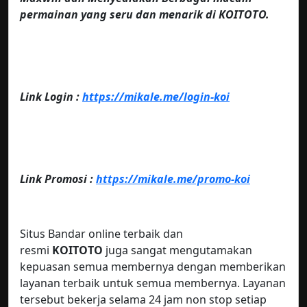
permainan yang seru dan menarik di KOITOTO.
Link Login :
https://mikale.me/login-koi
Link Promosi :
https://mikale.me/promo-koi
Situs Bandar online terbaik dan
resmi
KOITOTO
juga sangat mengutamakan
kepuasan semua membernya dengan memberikan
layanan terbaik untuk semua membernya. Layanan
tersebut bekerja selama 24 jam non stop setiap