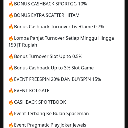
🔥BONUS CASHBACK SPORTGG 10%
🔥BONUS EXTRA SCATTER HITAM
🔥Bonus Cashback Turnover LiveGame 0.7%
🔥Lomba Panjat Turnover Setiap Minggu Hingga
150 JT Rupiah
🔥Bonus Turnover Slot Up to 0.5%
🔥Bonus Cashback Up to 3% Slot Game
🔥EVENT FREESPIN 20% DAN BUYSPIN 15%
🔥EVENT KOI GATE
🔥
CASHBACK SPORTBOOK
🔥Event Terbang Ke Bulan Spaceman
🔥Event Pragmatic Play Joker Jewels