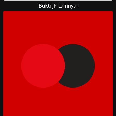
Bukti JP Lainnya: