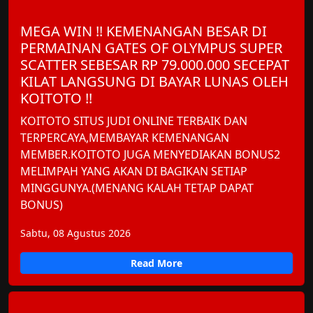
MEGA WIN !! KEMENANGAN BESAR DI
PERMAINAN GATES OF OLYMPUS SUPER
SCATTER SEBESAR RP 79.000.000 SECEPAT
KILAT LANGSUNG DI BAYAR LUNAS OLEH
KOITOTO !!
KOITOTO SITUS JUDI ONLINE TERBAIK DAN
TERPERCAYA,MEMBAYAR KEMENANGAN
MEMBER.KOITOTO JUGA MENYEDIAKAN BONUS2
MELIMPAH YANG AKAN DI BAGIKAN SETIAP
MINGGUNYA.(MENANG KALAH TETAP DAPAT
BONUS)
Sabtu, 08 Agustus 2026
Read More