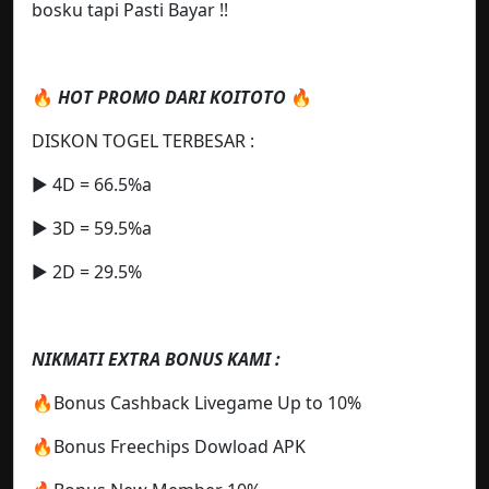
bosku tapi Pasti Bayar !!
🔥
HOT PROMO DARI KOITOTO
🔥
DISKON TOGEL TERBESAR :
▶️ 4D = 66.5%a
▶️ 3D = 59.5%a
▶️ 2D = 29.5%
NIKMATI EXTRA BONUS KAMI :
🔥Bonus Cashback Livegame Up to 10%
🔥Bonus Freechips Dowload APK