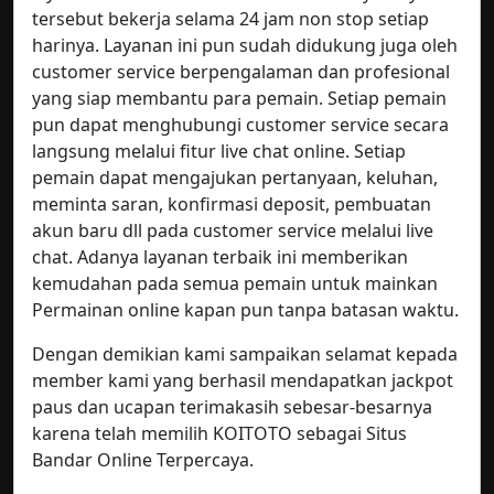
tersebut bekerja selama 24 jam non stop setiap
harinya. Layanan ini pun sudah didukung juga oleh
customer service berpengalaman dan profesional
yang siap membantu para pemain. Setiap pemain
pun dapat menghubungi customer service secara
langsung melalui fitur live chat online. Setiap
pemain dapat mengajukan pertanyaan, keluhan,
meminta saran, konfirmasi deposit, pembuatan
akun baru dll pada customer service melalui live
chat. Adanya layanan terbaik ini memberikan
kemudahan pada semua pemain untuk mainkan
Permainan online kapan pun tanpa batasan waktu.
Dengan demikian kami sampaikan selamat kepada
member kami yang berhasil mendapatkan jackpot
paus dan ucapan terimakasih sebesar-besarnya
karena telah memilih KOITOTO sebagai Situs
Bandar Online Terpercaya.