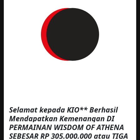
Selamat kepada KIO** Berhasil
Mendapatkan Kemenangan DI
PERMAINAN WISDOM OF ATHENA
SEBESAR RP 305.000.000 atau TIGA