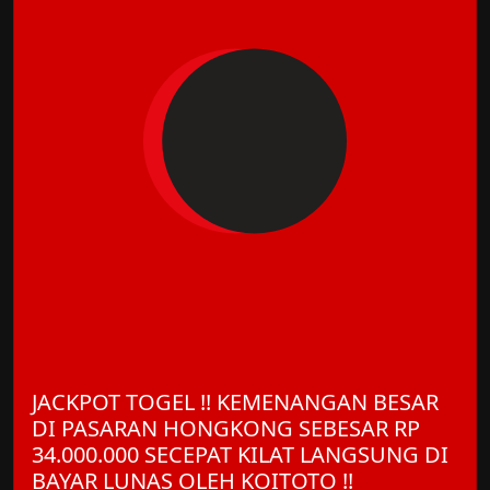
JACKPOT TOGEL !! KEMENANGAN BESAR
DI PASARAN HONGKONG SEBESAR RP
34.000.000 SECEPAT KILAT LANGSUNG DI
BAYAR LUNAS OLEH KOITOTO !!