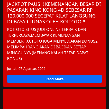
JACKPOT PAUS !! KEMENANGAN BESAR DI
PASARAN KING KONG 4D SEBESAR RP
120.000.000 SECEPAT KILAT LANGSUNG
DI BAYAR LUNAS OLEH KOITOTO !!
KOITOTO SITUS JUDI ONLINE TERBAIK DAN
TERPERCAYA,MEMBAYAR KEMENANGAN
MEMBER.KOITOTO JUGA MENYEDIAKAN BONUS2
MELIMPAH YANG AKAN DI BAGIKAN SETIAP
MINGGUNYA.(MENANG KALAH TETAP DAPAT
BONUS)
Jumat, 07 Agustus 2026
Read More