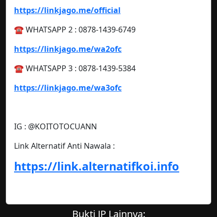
https://linkjago.me/official
☎️ WHATSAPP 2 : 0878-1439-6749
https://linkjago.me/wa2ofc
☎️ WHATSAPP 3 : 0878-1439-5384
https://linkjago.me/wa3ofc
IG : @KOITOTOCUANN
Link Alternatif Anti Nawala :
https://link.alternatifkoi.info
Bukti JP Lainnya: