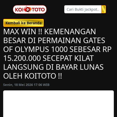
Kembali ke Beranda
MAX WIN !! KEMENANGAN
BESAR DI PERMAINAN GATES
OF OLYMPUS 1000 SEBESAR RP
15.200.000 SECEPAT KILAT
LANGSUNG DI BAYAR LUNAS
OLEH KOITOTO !!
Senin, 18 Mei 2026 17:06 WIB