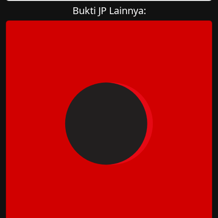
Bukti JP Lainnya: