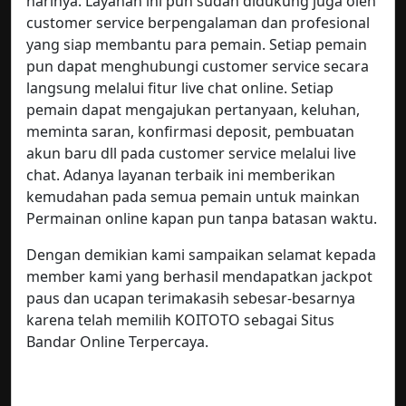
harinya. Layanan ini pun sudah didukung juga oleh
customer service berpengalaman dan profesional
yang siap membantu para pemain. Setiap pemain
pun dapat menghubungi customer service secara
langsung melalui fitur live chat online. Setiap
pemain dapat mengajukan pertanyaan, keluhan,
meminta saran, konfirmasi deposit, pembuatan
akun baru dll pada customer service melalui live
chat. Adanya layanan terbaik ini memberikan
kemudahan pada semua pemain untuk mainkan
Permainan online kapan pun tanpa batasan waktu.
Dengan demikian kami sampaikan selamat kepada
member kami yang berhasil mendapatkan jackpot
paus dan ucapan terimakasih sebesar-besarnya
karena telah memilih KOITOTO sebagai Situs
Bandar Online Terpercaya.