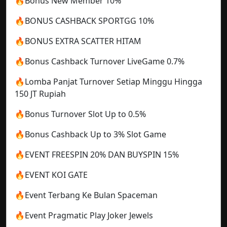
🔥Bonus New Member 10%
🔥BONUS CASHBACK SPORTGG 10%
🔥BONUS EXTRA SCATTER HITAM
🔥Bonus Cashback Turnover LiveGame 0.7%
🔥Lomba Panjat Turnover Setiap Minggu Hingga
150 JT Rupiah
🔥Bonus Turnover Slot Up to 0.5%
🔥Bonus Cashback Up to 3% Slot Game
🔥EVENT FREESPIN 20% DAN BUYSPIN 15%
🔥EVENT KOI GATE
🔥Event Terbang Ke Bulan Spaceman
🔥Event Pragmatic Play Joker Jewels