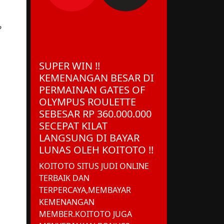
?
SUPER WIN !!
KEMENANGAN BESAR DI
PERMAINAN GATES OF
OLYMPUS ROULETTE
SEBESAR RP 360.000.000
SECEPAT KILAT
LANGSUNG DI BAYAR
LUNAS OLEH KOITOTO !!
KOITOTO SITUS JUDI ONLINE
TERBAIK DAN
TERPERCAYA,MEMBAYAR
KEMENANGAN
MEMBER.KOITOTO JUGA