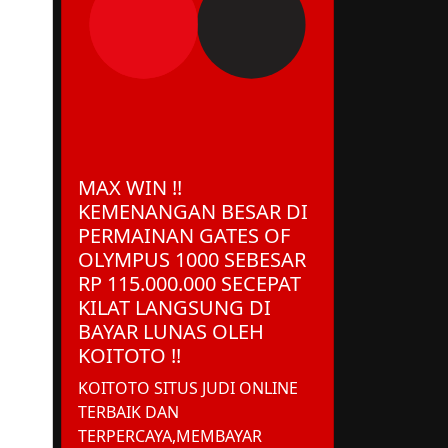
MAX WIN !!
KEMENANGAN BESAR DI
PERMAINAN GATES OF
OLYMPUS 1000 SEBESAR
RP 115.000.000 SECEPAT
KILAT LANGSUNG DI
BAYAR LUNAS OLEH
KOITOTO !!
KOITOTO SITUS JUDI ONLINE
TERBAIK DAN
TERPERCAYA,MEMBAYAR