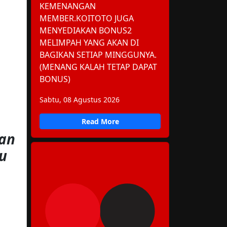
KEMENANGAN
MEMBER.KOITOTO JUGA
MENYEDIAKAN BONUS2
MELIMPAH YANG AKAN DI
BAGIKAN SETIAP MINGGUNYA.
(MENANG KALAH TETAP DAPAT
BONUS)
Sabtu, 08 Agustus 2026
Read More
an
u