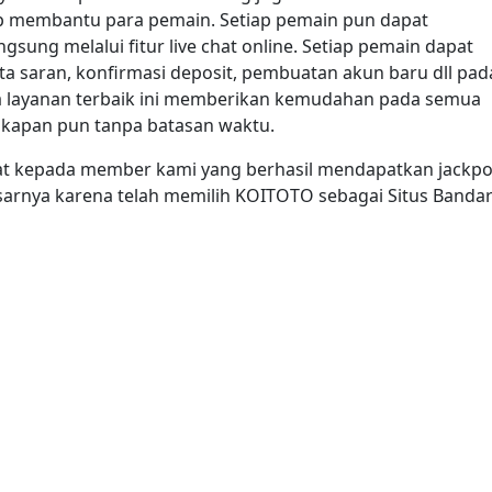
p membantu para pemain. Setiap pemain pun dapat
sung melalui fitur live chat online. Setiap pemain dapat
 saran, konfirmasi deposit, pembuatan akun baru dll pad
nya layanan terbaik ini memberikan kemudahan pada semua
kapan pun tanpa batasan waktu.
t kepada member kami yang berhasil mendapatkan jackpo
sarnya karena telah memilih KOITOTO sebagai Situs Banda