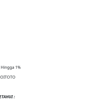
 Hingga 1%
KOITOTO
ETAHUI :