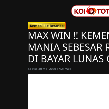
Kembali ke Beranda
MAX WIN !! KEM
MANIA SEBESAR R
DI BAYAR LUNAS 
Sabtu, 30 Mei 2026 17:21 WIB