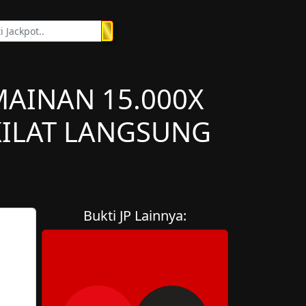
MAINAN 15.000X
 KILAT LANGSUNG
Bukti JP Lainnya: