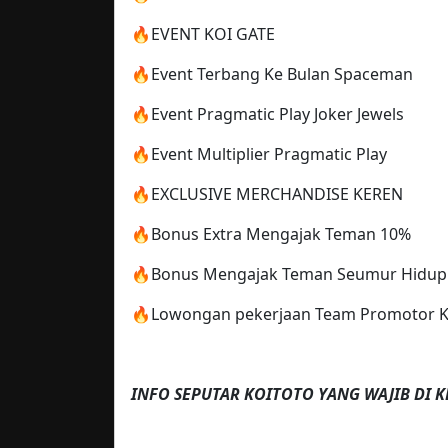
🔥EVENT KOI GATE
🔥Event Terbang Ke Bulan Spaceman
🔥Event Pragmatic Play Joker Jewels
🔥Event Multiplier Pragmatic Play
🔥EXCLUSIVE MERCHANDISE KEREN
🔥Bonus Extra Mengajak Teman 10%
🔥Bonus Mengajak Teman Seumur Hidup
🔥Lowongan pekerjaan Team Promotor 
INFO SEPUTAR KOITOTO YANG WAJIB DI K