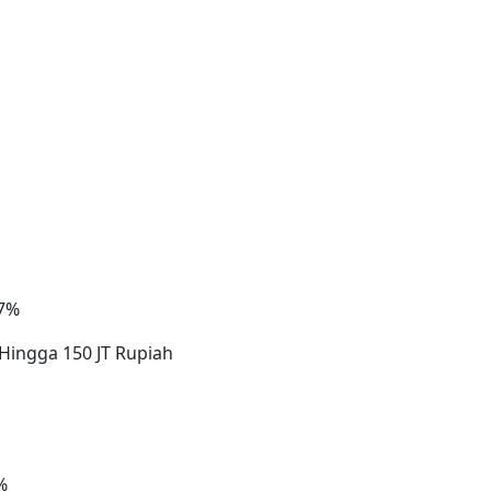
.7%
Hingga 150 JT Rupiah
%