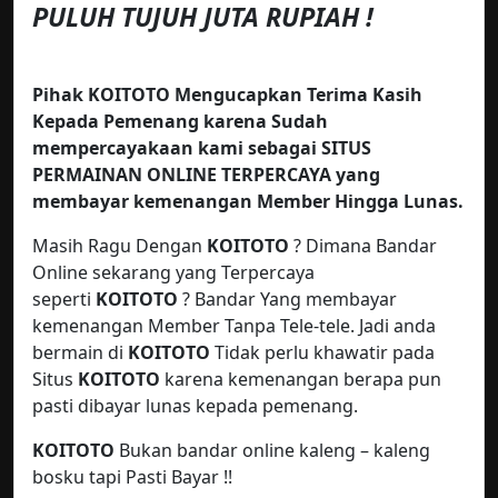
PULUH TUJUH JUTA RUPIAH !
Pihak KOITOTO Mengucapkan Terima Kasih
Kepada Pemenang karena Sudah
mempercayakaan kami sebagai SITUS
PERMAINAN ONLINE TERPERCAYA yang
membayar kemenangan Member Hingga Lunas.
Masih Ragu Dengan
KOITOTO
? Dimana Bandar
Online sekarang yang Terpercaya
seperti
KOITOTO
? Bandar Yang membayar
kemenangan Member Tanpa Tele-tele. Jadi anda
bermain di
KOITOTO
Tidak perlu khawatir pada
Situs
KOITOTO
karena kemenangan berapa pun
pasti dibayar lunas kepada pemenang.
KOITOTO
Bukan bandar online kaleng – kaleng
bosku tapi Pasti Bayar !!