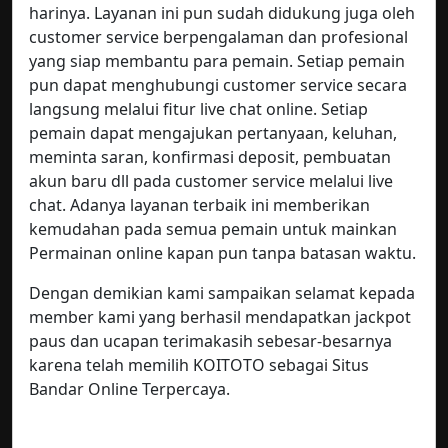
harinya. Layanan ini pun sudah didukung juga oleh
customer service berpengalaman dan profesional
yang siap membantu para pemain. Setiap pemain
pun dapat menghubungi customer service secara
langsung melalui fitur live chat online. Setiap
pemain dapat mengajukan pertanyaan, keluhan,
meminta saran, konfirmasi deposit, pembuatan
akun baru dll pada customer service melalui live
chat. Adanya layanan terbaik ini memberikan
kemudahan pada semua pemain untuk mainkan
Permainan online kapan pun tanpa batasan waktu.
Dengan demikian kami sampaikan selamat kepada
member kami yang berhasil mendapatkan jackpot
paus dan ucapan terimakasih sebesar-besarnya
karena telah memilih KOITOTO sebagai Situs
Bandar Online Terpercaya.