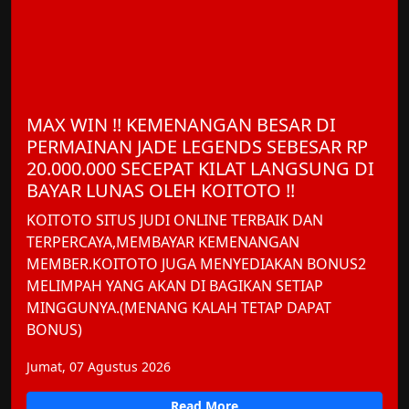
MAX WIN !! KEMENANGAN BESAR DI
PERMAINAN JADE LEGENDS SEBESAR RP
20.000.000 SECEPAT KILAT LANGSUNG DI
BAYAR LUNAS OLEH KOITOTO !!
KOITOTO SITUS JUDI ONLINE TERBAIK DAN
TERPERCAYA,MEMBAYAR KEMENANGAN
MEMBER.KOITOTO JUGA MENYEDIAKAN BONUS2
MELIMPAH YANG AKAN DI BAGIKAN SETIAP
MINGGUNYA.(MENANG KALAH TETAP DAPAT
BONUS)
Jumat, 07 Agustus 2026
Read More