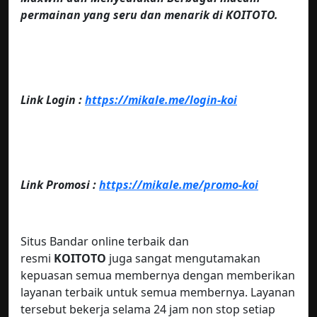
permainan yang seru dan menarik di KOITOTO.
Link Login :
https://mikale.me/login-koi
Link Promosi :
https://mikale.me/promo-koi
Situs Bandar online terbaik dan
resmi
KOITOTO
juga sangat mengutamakan
kepuasan semua membernya dengan memberikan
layanan terbaik untuk semua membernya. Layanan
tersebut bekerja selama 24 jam non stop setiap