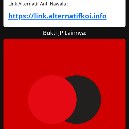
Link Alternatif Anti Nawala :
https://link.alternatifkoi.info
Bukti JP Lainnya: