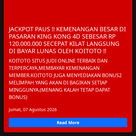
JACKPOT PAUS !! KEMENANGAN BESAR DI
PASARAN KING KONG 4D SEBESAR RP
120.000.000 SECEPAT KILAT LANGSUNG
DI BAYAR LUNAS OLEH KOITOTO !!
KOITOTO SITUS JUDI ONLINE TERBAIK DAN
TERPERCAYA,MEMBAYAR KEMENANGAN
MEMBER.KOITOTO JUGA MENYEDIAKAN BONUS2
MELIMPAH YANG AKAN DI BAGIKAN SETIAP
MINGGUNYA.(MENANG KALAH TETAP DAPAT
BONUS)
Jumat, 07 Agustus 2026
Read More