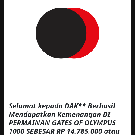
Selamat kepada DAK** Berhasil
Mendapatkan Kemenangan DI
PERMAINAN GATES OF OLYMPUS
1000 SEBESAR RP 14.785.000 atau