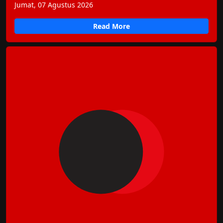
Jumat, 07 Agustus 2026
Read More