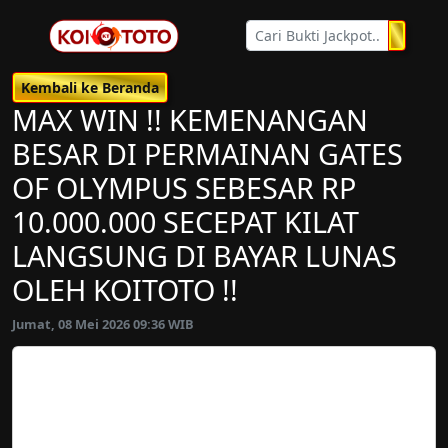
Kembali ke Beranda
MAX WIN !! KEMENANGAN
BESAR DI PERMAINAN GATES
OF OLYMPUS SEBESAR RP
10.000.000 SECEPAT KILAT
LANGSUNG DI BAYAR LUNAS
OLEH KOITOTO !!
Jumat, 08 Mei 2026 09:36 WIB