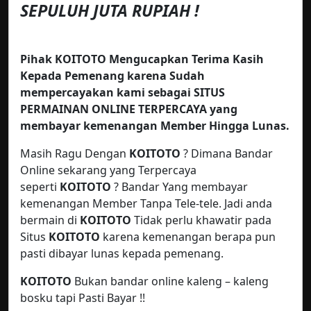
SEPULUH JUTA RUPIAH !
Pihak KOITOTO Mengucapkan Terima Kasih
Kepada Pemenang karena Sudah
mempercayakan kami sebagai SITUS
PERMAINAN ONLINE TERPERCAYA yang
membayar kemenangan Member Hingga Lunas.
Masih Ragu Dengan
KOITOTO
? Dimana Bandar
Online sekarang yang Terpercaya
seperti
KOITOTO
? Bandar Yang membayar
kemenangan Member Tanpa Tele-tele. Jadi anda
bermain di
KOITOTO
Tidak perlu khawatir pada
Situs
KOITOTO
karena kemenangan berapa pun
pasti dibayar lunas kepada pemenang.
KOITOTO
Bukan bandar online kaleng – kaleng
bosku tapi Pasti Bayar !!