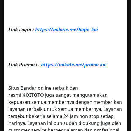
Link Login :
https://mikale.me/login-koi
Link Promosi :
https://mikale.me/promo-koi
Situs Bandar online terbaik dan
resmi
KOITOTO
juga sangat mengutamakan
kepuasan semua membernya dengan memberikan
layanan terbaik untuk semua membernya. Layanan
tersebut bekerja selama 24 jam non stop setiap
harinya. Layanan ini pun sudah didukung juga oleh
customer service berpengalaman dan profesional