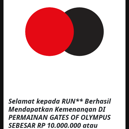
Selamat kepada RUN** Berhasil
Mendapatkan Kemenangan DI
PERMAINAN GATES OF OLYMPUS
SEBESAR RP 10.000.000 atau