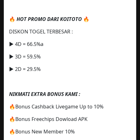
🔥
HOT PROMO DARI KOITOTO
🔥
DISKON TOGEL TERBESAR :
▶️ 4D = 66.5%a
▶️ 3D = 59.5%
▶️ 2D = 29.5%
NIKMATI EXTRA BONUS KAMI :
🔥Bonus Cashback Livegame Up to 10%
🔥Bonus Freechips Dowload APK
🔥Bonus New Member 10%