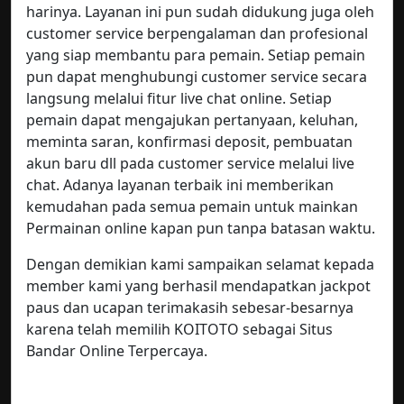
harinya. Layanan ini pun sudah didukung juga oleh
customer service berpengalaman dan profesional
yang siap membantu para pemain. Setiap pemain
pun dapat menghubungi customer service secara
langsung melalui fitur live chat online. Setiap
pemain dapat mengajukan pertanyaan, keluhan,
meminta saran, konfirmasi deposit, pembuatan
akun baru dll pada customer service melalui live
chat. Adanya layanan terbaik ini memberikan
kemudahan pada semua pemain untuk mainkan
Permainan online kapan pun tanpa batasan waktu.
Dengan demikian kami sampaikan selamat kepada
member kami yang berhasil mendapatkan jackpot
paus dan ucapan terimakasih sebesar-besarnya
karena telah memilih KOITOTO sebagai Situs
Bandar Online Terpercaya.