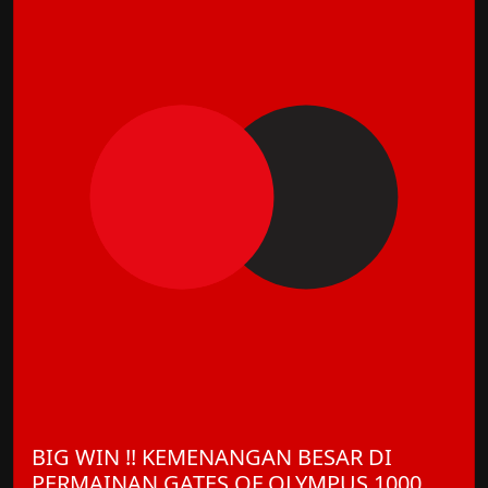
BIG WIN !! KEMENANGAN BESAR DI
PERMAINAN GATES OF OLYMPUS 1000