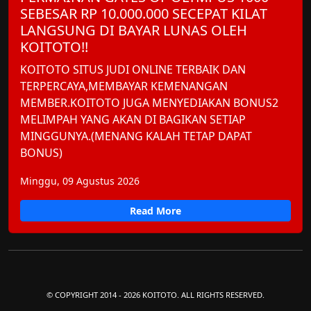
SEBESAR RP 10.000.000 SECEPAT KILAT
LANGSUNG DI BAYAR LUNAS OLEH
KOITOTO!!
KOITOTO SITUS JUDI ONLINE TERBAIK DAN
TERPERCAYA,MEMBAYAR KEMENANGAN
MEMBER.KOITOTO JUGA MENYEDIAKAN BONUS2
MELIMPAH YANG AKAN DI BAGIKAN SETIAP
MINGGUNYA.(MENANG KALAH TETAP DAPAT
BONUS)
Minggu, 09 Agustus 2026
Read More
© COPYRIGHT 2014 - 2026 KOITOTO. ALL RIGHTS RESERVED.