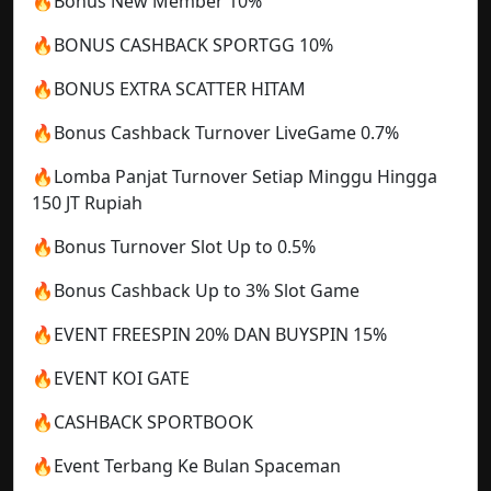
🔥Bonus New Member 10%
🔥BONUS CASHBACK SPORTGG 10%
🔥BONUS EXTRA SCATTER HITAM
🔥Bonus Cashback Turnover LiveGame 0.7%
🔥Lomba Panjat Turnover Setiap Minggu Hingga
150 JT Rupiah
🔥Bonus Turnover Slot Up to 0.5%
🔥Bonus Cashback Up to 3% Slot Game
🔥EVENT FREESPIN 20% DAN BUYSPIN 15%
🔥EVENT KOI GATE
🔥
CASHBACK SPORTBOOK
🔥Event Terbang Ke Bulan Spaceman