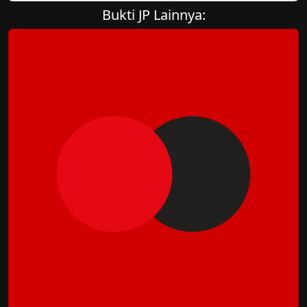
Bukti JP Lainnya: