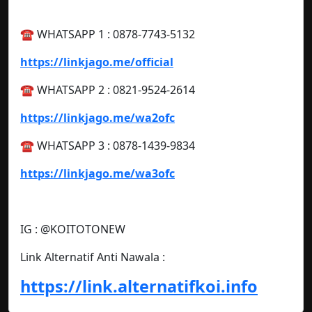
☎️ WHATSAPP 1 : 0878-7743-5132
https://linkjago.me/official
☎️ WHATSAPP 2 : 0821-9524-2614
https://linkjago.me/wa2ofc
☎️ WHATSAPP 3 : 0878-1439-9834
https://linkjago.me/wa3ofc
IG : @KOITOTONEW
Link Alternatif Anti Nawala :
https://link.alternatifkoi.info