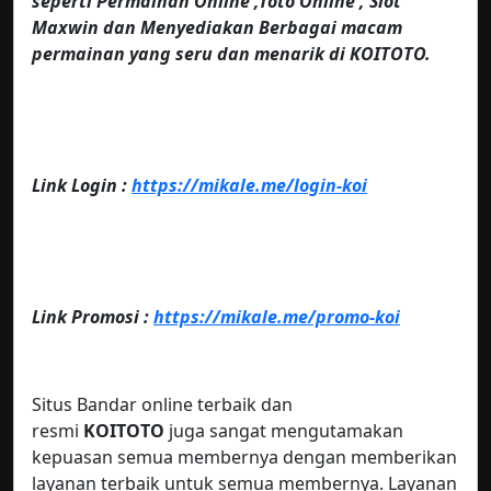
seperti Permainan Online ,Toto Online , Slot
Maxwin dan Menyediakan Berbagai macam
permainan yang seru dan menarik di KOITOTO.
Link Login :
https://mikale.me/login-koi
Link Promosi :
https://mikale.me/promo-koi
Situs Bandar online terbaik dan
resmi
KOITOTO
juga sangat mengutamakan
kepuasan semua membernya dengan memberikan
layanan terbaik untuk semua membernya. Layanan