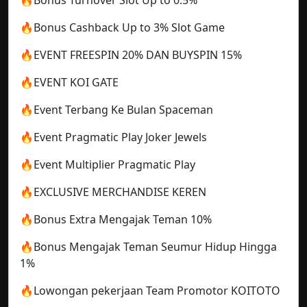
🔥Bonus Turnover Slot Up to 0.5%
🔥Bonus Cashback Up to 3% Slot Game
🔥EVENT FREESPIN 20% DAN BUYSPIN 15%
🔥EVENT KOI GATE
🔥Event Terbang Ke Bulan Spaceman
🔥Event Pragmatic Play Joker Jewels
🔥Event Multiplier Pragmatic Play
🔥EXCLUSIVE MERCHANDISE KEREN
🔥Bonus Extra Mengajak Teman 10%
🔥Bonus Mengajak Teman Seumur Hidup Hingga
1%
🔥Lowongan pekerjaan Team Promotor KOITOTO