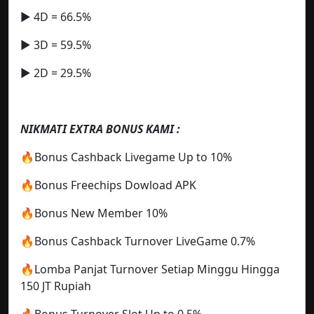
▶️ 4D = 66.5%
▶️ 3D = 59.5%
▶️ 2D = 29.5%
NIKMATI EXTRA BONUS KAMI :
🔥Bonus Cashback Livegame Up to 10%
🔥Bonus Freechips Dowload APK
🔥Bonus New Member 10%
🔥Bonus Cashback Turnover LiveGame 0.7%
🔥Lomba Panjat Turnover Setiap Minggu Hingga
150 JT Rupiah