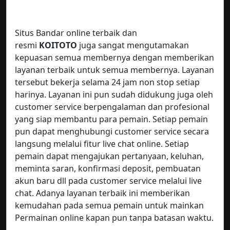
Situs Bandar online terbaik dan
resmi
KOITOTO
juga sangat mengutamakan
kepuasan semua membernya dengan memberikan
layanan terbaik untuk semua membernya. Layanan
tersebut bekerja selama 24 jam non stop setiap
harinya. Layanan ini pun sudah didukung juga oleh
customer service berpengalaman dan profesional
yang siap membantu para pemain. Setiap pemain
pun dapat menghubungi customer service secara
langsung melalui fitur live chat online. Setiap
pemain dapat mengajukan pertanyaan, keluhan,
meminta saran, konfirmasi deposit, pembuatan
akun baru dll pada customer service melalui live
chat. Adanya layanan terbaik ini memberikan
kemudahan pada semua pemain untuk mainkan
Permainan online kapan pun tanpa batasan waktu.