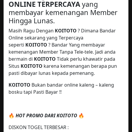
ONLINE TERPERCAYA
yang
membayar kemenangan Member
Hingga Lunas.
Masih Ragu Dengan
KOITOTO
? Dimana Bandar
Online sekarang yang Terpercaya
seperti
KOITOTO
? Bandar Yang membayar
kemenangan Member Tanpa Tele-tele. Jadi anda
bermain di
KOITOTO
Tidak perlu khawatir pada
Situs
KOITOTO
karena kemenangan berapa pun
pasti dibayar lunas kepada pemenang.
KOITOTO
Bukan bandar online kaleng – kaleng
bosku tapi Pasti Bayar !!
🔥
HOT PROMO DARI KOITOTO
🔥
DISKON TOGEL TERBESAR :