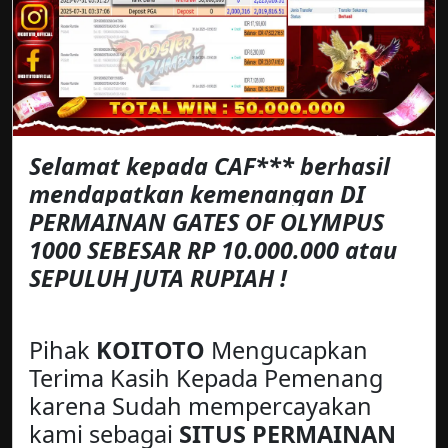
Selamat kepada CAF*** berhasil
mendapatkan kemenangan DI
PERMAINAN GATES OF OLYMPUS
1000 SEBESAR RP 10.000.000 atau
SEPULUH JUTA RUPIAH !
Pihak
KOITOTO
Mengucapkan
Terima Kasih Kepada Pemenang
karena Sudah mempercayakan
kami sebagai
SITUS PERMAINAN