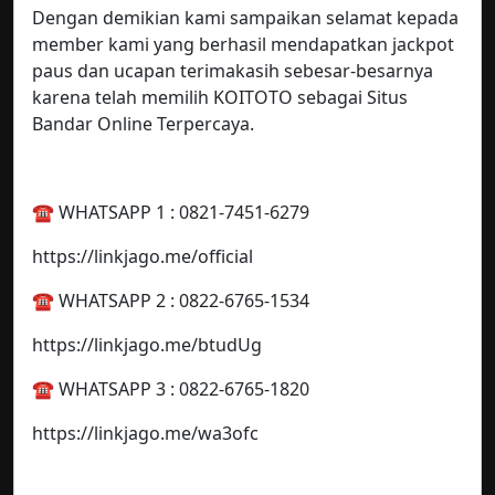
Dengan demikian kami sampaikan selamat kepada
member kami yang berhasil mendapatkan jackpot
paus dan ucapan terimakasih sebesar-besarnya
karena telah memilih KOITOTO sebagai Situs
Bandar Online Terpercaya.
☎️ WHATSAPP 1 : 0821-7451-6279
https://linkjago.me/official
☎️ WHATSAPP 2 : 0822-6765-1534
https://linkjago.me/btudUg
☎️ WHATSAPP 3 : 0822-6765-1820
https://linkjago.me/wa3ofc