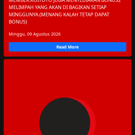
MEMBER.KOITOTO JUGA MENYEDIAKAN BONUS2
MELIMPAH YANG AKAN DI BAGIKAN SETIAP
MINGGUNYA.(MENANG KALAH TETAP DAPAT
BONUS)
Minggu, 09 Agustus 2026
Read More