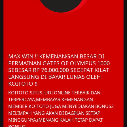
MAX WIN !! KEMENANGAN BESAR DI
PERMAINAN GATES OF OLYMPUS 1000
SEBESAR RP 76.000.000 SECEPAT KILAT
LANGSUNG DI BAYAR LUNAS OLEH
KOITOTO !!
KOITOTO SITUS JUDI ONLINE TERBAIK DAN
TERPERCAYA,MEMBAYAR KEMENANGAN
MEMBER.KOITOTO JUGA MENYEDIAKAN BONUS2
MELIMPAH YANG AKAN DI BAGIKAN SETIAP
MINGGUNYA.(MENANG KALAH TETAP DAPAT
BONUS)