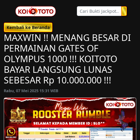
Kembali ke Beranda
MAXWIN !! MENANG BESAR DI
PERMAINAN GATES OF
OLYMPUS 1000 !!! KOITOTO
BAYAR LANGSUNG LUNAS
SEBESAR Rp 10.000.000 !!!
Rabu, 07 Mei 2025 15:31 WIB