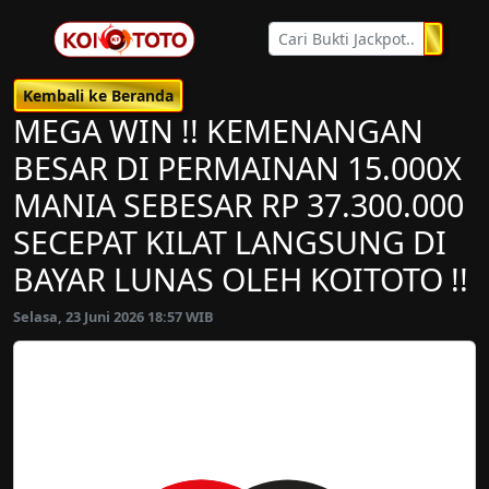
Kembali ke Beranda
MEGA WIN !! KEMENANGAN
BESAR DI PERMAINAN 15.000X
MANIA SEBESAR RP 37.300.000
SECEPAT KILAT LANGSUNG DI
BAYAR LUNAS OLEH KOITOTO !!
Selasa, 23 Juni 2026 18:57 WIB