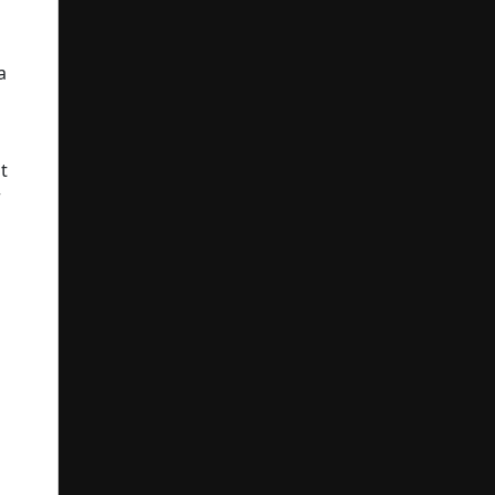
a
t
r