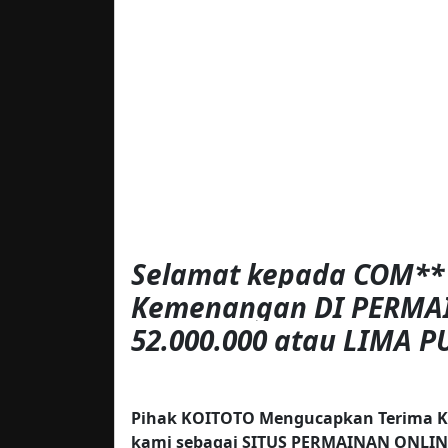
Selamat kepada COM**
Kemenangan DI PERMAI
52.000.000 atau LIMA P
Pihak KOITOTO Mengucapkan Terima 
kami sebagai SITUS PERMAINAN ONLI