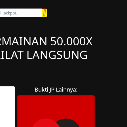
RMAINAN 50.000X
 KILAT LANGSUNG
Bukti JP Lainnya: