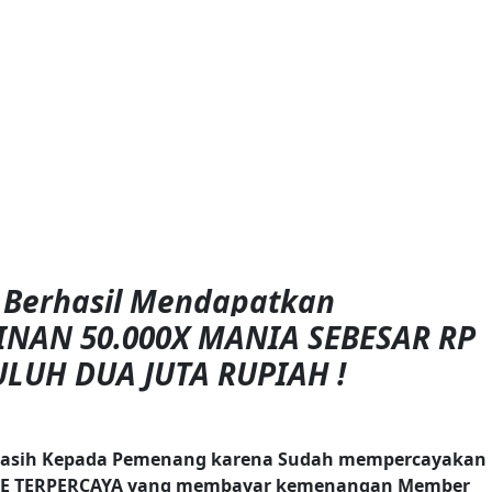
 Berhasil Mendapatkan
NAN 50.000X MANIA SEBESAR RP
ULUH DUA JUTA RUPIAH !
Kasih Kepada Pemenang karena Sudah mempercayakan
NE TERPERCAYA yang membayar kemenangan Member