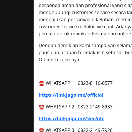
berpengalaman dan profesional yang sia
menghubungi customer service secara lang
mengajukan pertanyaan, keluhan, meminta
customer service melalui live chat. Ada
pemain untuk mainkan Permainan online 
Dengan demikian kami sampaikan selama
paus dan ucapan terimakasih sebesar-be
Online Terpercaya.
☎️ WHATSAPP 1 : 0823-8110-0577
https://linkjago.me/official
☎️ WHATSAPP 2 : 0822-2149-8933
https://linkjago.me/wa2ofc
☎️ WHATSAPP 3 : 0822-2149-7926