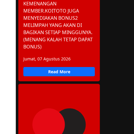
KEMENANGAN
MEMBER.KOITOTO JUGA
MENYEDIAKAN BONUS2
MELIMPAH YANG AKAN DI
BAGIKAN SETIAP MINGGUNYA.
(MENANG KALAH TETAP DAPAT
BONUS)
Jumat, 07 Agustus 2026
Read More