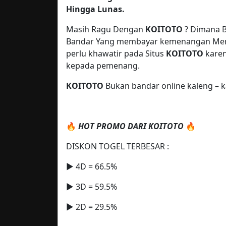
Hingga Lunas.
Masih Ragu Dengan
KOITOTO
? Dimana B
Bandar Yang membayar kemenangan Membe
perlu khawatir pada Situs
KOITOTO
karen
kepada pemenang.
KOITOTO
Bukan bandar online kaleng – ka
🔥
HOT PROMO DARI KOITOTO
🔥
DISKON TOGEL TERBESAR :
▶️ 4D = 66.5%
▶️ 3D = 59.5%
▶️ 2D = 29.5%