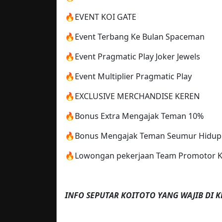
🔥EVENT KOI GATE
🔥Event Terbang Ke Bulan Spaceman
🔥Event Pragmatic Play Joker Jewels
🔥Event Multiplier Pragmatic Play
🔥EXCLUSIVE MERCHANDISE KEREN
🔥Bonus Extra Mengajak Teman 10%
🔥Bonus Mengajak Teman Seumur Hidup
🔥Lowongan pekerjaan Team Promotor 
INFO SEPUTAR KOITOTO YANG WAJIB DI K