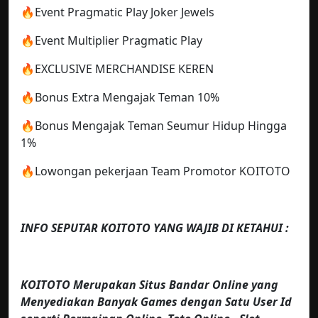
🔥Event Pragmatic Play Joker Jewels
🔥Event Multiplier Pragmatic Play
🔥EXCLUSIVE MERCHANDISE KEREN
🔥Bonus Extra Mengajak Teman 10%
🔥Bonus Mengajak Teman Seumur Hidup Hingga
1%
🔥Lowongan pekerjaan Team Promotor KOITOTO
INFO SEPUTAR KOITOTO YANG WAJIB DI KETAHUI :
KOITOTO Merupakan Situs Bandar Online yang
Menyediakan Banyak Games dengan Satu User Id