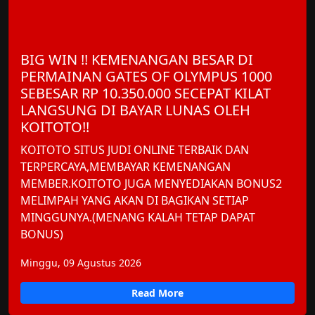
BIG WIN !! KEMENANGAN BESAR DI
PERMAINAN GATES OF OLYMPUS 1000
SEBESAR RP 10.350.000 SECEPAT KILAT
LANGSUNG DI BAYAR LUNAS OLEH
KOITOTO!!
KOITOTO SITUS JUDI ONLINE TERBAIK DAN
TERPERCAYA,MEMBAYAR KEMENANGAN
MEMBER.KOITOTO JUGA MENYEDIAKAN BONUS2
MELIMPAH YANG AKAN DI BAGIKAN SETIAP
MINGGUNYA.(MENANG KALAH TETAP DAPAT
BONUS)
Minggu, 09 Agustus 2026
Read More