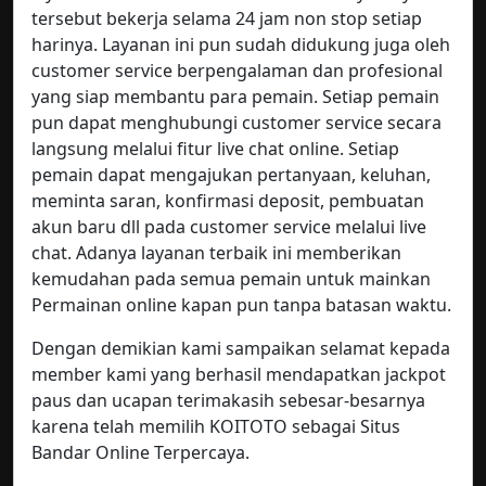
tersebut bekerja selama 24 jam non stop setiap
harinya. Layanan ini pun sudah didukung juga oleh
customer service berpengalaman dan profesional
yang siap membantu para pemain. Setiap pemain
pun dapat menghubungi customer service secara
langsung melalui fitur live chat online. Setiap
pemain dapat mengajukan pertanyaan, keluhan,
meminta saran, konfirmasi deposit, pembuatan
akun baru dll pada customer service melalui live
chat. Adanya layanan terbaik ini memberikan
kemudahan pada semua pemain untuk mainkan
Permainan online kapan pun tanpa batasan waktu.
Dengan demikian kami sampaikan selamat kepada
member kami yang berhasil mendapatkan jackpot
paus dan ucapan terimakasih sebesar-besarnya
karena telah memilih KOITOTO sebagai Situs
Bandar Online Terpercaya.