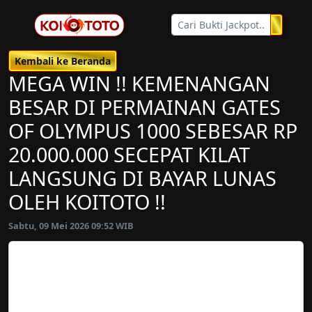
Kembali ke Beranda
MEGA WIN !! KEMENANGAN
BESAR DI PERMAINAN GATES
OF OLYMPUS 1000 SEBESAR RP
20.000.000 SECEPAT KILAT
LANGSUNG DI BAYAR LUNAS
OLEH KOITOTO !!
Sabtu, 09 Mei 2026 09:52 WIB