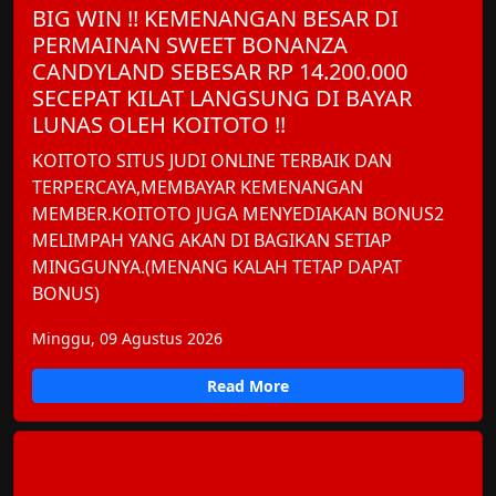
BIG WIN !! KEMENANGAN BESAR DI
PERMAINAN SWEET BONANZA
CANDYLAND SEBESAR RP 14.200.000
SECEPAT KILAT LANGSUNG DI BAYAR
LUNAS OLEH KOITOTO !!
KOITOTO SITUS JUDI ONLINE TERBAIK DAN
TERPERCAYA,MEMBAYAR KEMENANGAN
MEMBER.KOITOTO JUGA MENYEDIAKAN BONUS2
MELIMPAH YANG AKAN DI BAGIKAN SETIAP
MINGGUNYA.(MENANG KALAH TETAP DAPAT
BONUS)
Minggu, 09 Agustus 2026
Read More