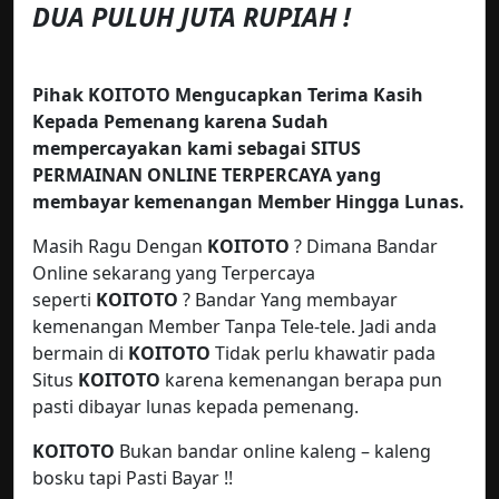
DUA PULUH JUTA RUPIAH !
Pihak KOITOTO Mengucapkan Terima Kasih
Kepada Pemenang karena Sudah
mempercayakan kami sebagai SITUS
PERMAINAN ONLINE TERPERCAYA yang
membayar kemenangan Member Hingga Lunas.
Masih Ragu Dengan
KOITOTO
? Dimana Bandar
Online sekarang yang Terpercaya
seperti
KOITOTO
? Bandar Yang membayar
kemenangan Member Tanpa Tele-tele. Jadi anda
bermain di
KOITOTO
Tidak perlu khawatir pada
Situs
KOITOTO
karena kemenangan berapa pun
pasti dibayar lunas kepada pemenang.
KOITOTO
Bukan bandar online kaleng – kaleng
bosku tapi Pasti Bayar !!