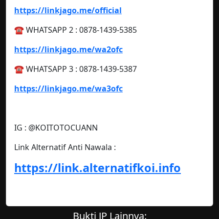
https://linkjago.me/official
☎️ WHATSAPP 2 : 0878-1439-5385
https://linkjago.me/wa2ofc
☎️ WHATSAPP 3 : 0878-1439-5387
https://linkjago.me/wa3ofc
IG : @KOITOTOCUANN
Link Alternatif Anti Nawala :
https://link.alternatifkoi.info
Bukti JP Lainnya: