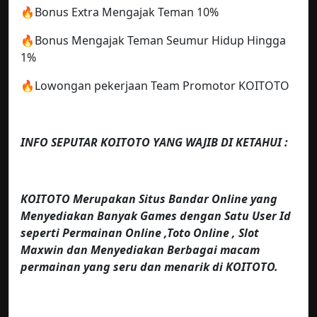
🔥Bonus Extra Mengajak Teman 10%
🔥Bonus Mengajak Teman Seumur Hidup Hingga
1%
🔥Lowongan pekerjaan Team Promotor KOITOTO
INFO SEPUTAR KOITOTO YANG WAJIB DI KETAHUI :
KOITOTO Merupakan Situs Bandar Online yang
Menyediakan Banyak Games dengan Satu User Id
seperti Permainan Online ,Toto Online , Slot
Maxwin dan Menyediakan Berbagai macam
permainan yang seru dan menarik di KOITOTO.