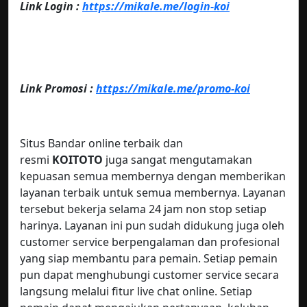
Link Login :
https://mikale.me/login-koi
Link Promosi :
https://mikale.me/promo-koi
Situs Bandar online terbaik dan
resmi
KOITOTO
juga sangat mengutamakan
kepuasan semua membernya dengan memberikan
layanan terbaik untuk semua membernya. Layanan
tersebut bekerja selama 24 jam non stop setiap
harinya. Layanan ini pun sudah didukung juga oleh
customer service berpengalaman dan profesional
yang siap membantu para pemain. Setiap pemain
pun dapat menghubungi customer service secara
langsung melalui fitur live chat online. Setiap