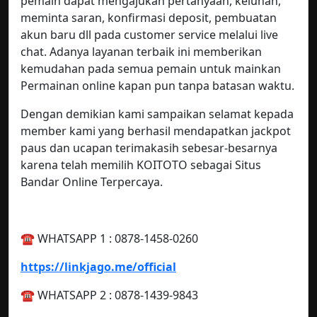
pemain dapat mengajukan pertanyaan, keluhan,
meminta saran, konfirmasi deposit, pembuatan
akun baru dll pada customer service melalui live
chat. Adanya layanan terbaik ini memberikan
kemudahan pada semua pemain untuk mainkan
Permainan online kapan pun tanpa batasan waktu.
Dengan demikian kami sampaikan selamat kepada
member kami yang berhasil mendapatkan jackpot
paus dan ucapan terimakasih sebesar-besarnya
karena telah memilih KOITOTO sebagai Situs
Bandar Online Terpercaya.
☎️ WHATSAPP 1 : 0878-1458-0260
https://linkjago.me/official
☎️ WHATSAPP 2 : 0878-1439-9843