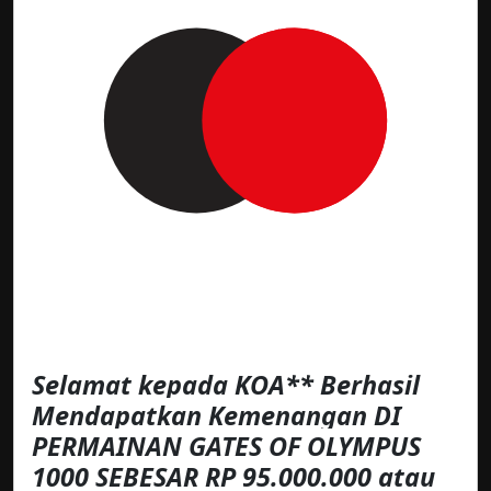
Selamat kepada KOA** Berhasil
Mendapatkan Kemenangan DI
PERMAINAN GATES OF OLYMPUS
1000 SEBESAR RP 95.000.000 atau