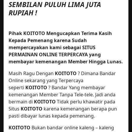
SEMBILAN PULUH LIMA JUTA
RUPIAH !
Pihak KOITOTO Mengucapkan Terima Kasih
Kepada Pemenang karena Sudah
mempercayakan kami sebagai SITUS
PERMAINAN ONLINE TERPERCAYA yang
membayar kemenangan Member Hingga Lunas.
Masih Ragu Dengan
KOITOTO
? Dimana Bandar
Online sekarang yang Terpercaya
seperti
KOITOTO
? Bandar Yang membayar
kemenangan Member Tanpa Tele-tele. Jadi anda
bermain di
KOITOTO
Tidak perlu khawatir pada
Situs
KOITOTO
karena kemenangan berapa pun
pasti dibayar lunas kepada pemenang.
KOITOTO
Bukan bandar online kaleng – kaleng