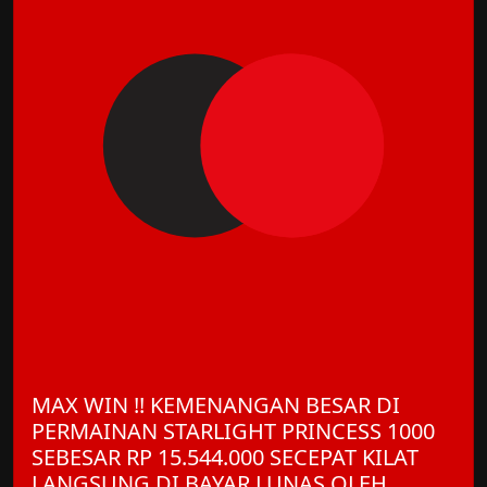
MAX WIN !! KEMENANGAN BESAR DI
PERMAINAN STARLIGHT PRINCESS 1000
SEBESAR RP 15.544.000 SECEPAT KILAT
LANGSUNG DI BAYAR LUNAS OLEH