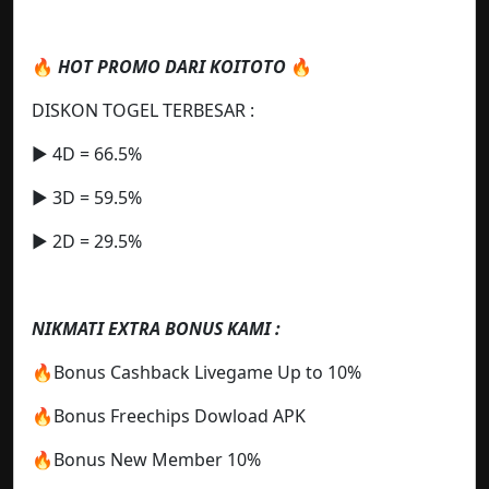
🔥
HOT PROMO DARI KOITOTO
🔥
DISKON TOGEL TERBESAR :
▶️ 4D = 66.5%
▶️ 3D = 59.5%
▶️ 2D = 29.5%
NIKMATI EXTRA BONUS KAMI :
🔥Bonus Cashback Livegame Up to 10%
🔥Bonus Freechips Dowload APK
🔥Bonus New Member 10%