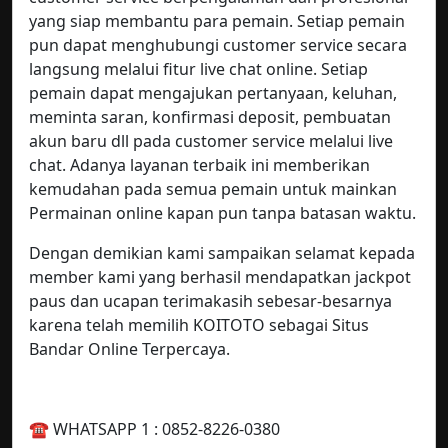
yang siap membantu para pemain. Setiap pemain
pun dapat menghubungi customer service secara
langsung melalui fitur live chat online. Setiap
pemain dapat mengajukan pertanyaan, keluhan,
meminta saran, konfirmasi deposit, pembuatan
akun baru dll pada customer service melalui live
chat. Adanya layanan terbaik ini memberikan
kemudahan pada semua pemain untuk mainkan
Permainan online kapan pun tanpa batasan waktu.
Dengan demikian kami sampaikan selamat kepada
member kami yang berhasil mendapatkan jackpot
paus dan ucapan terimakasih sebesar-besarnya
karena telah memilih KOITOTO sebagai Situs
Bandar Online Terpercaya.
☎️ WHATSAPP 1 : 0852-8226-0380