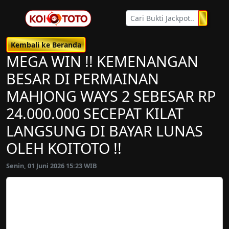
Kembali ke Beranda
MEGA WIN !! KEMENANGAN
BESAR DI PERMAINAN
MAHJONG WAYS 2 SEBESAR RP
24.000.000 SECEPAT KILAT
LANGSUNG DI BAYAR LUNAS
OLEH KOITOTO !!
Senin, 01 Juni 2026 15:23 WIB