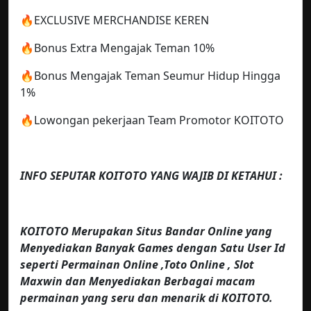
🔥EXCLUSIVE MERCHANDISE KEREN
🔥Bonus Extra Mengajak Teman 10%
🔥Bonus Mengajak Teman Seumur Hidup Hingga
1%
🔥Lowongan pekerjaan Team Promotor KOITOTO
INFO SEPUTAR KOITOTO YANG WAJIB DI KETAHUI :
KOITOTO Merupakan Situs Bandar Online yang
Menyediakan Banyak Games dengan Satu User Id
seperti Permainan Online ,Toto Online , Slot
Maxwin dan Menyediakan Berbagai macam
permainan yang seru dan menarik di KOITOTO.