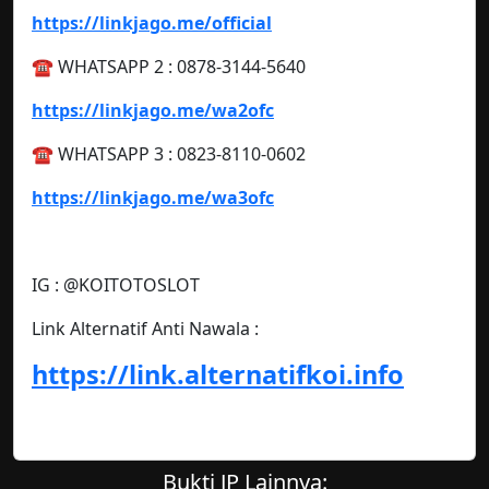
https://linkjago.me/official
☎️ WHATSAPP 2 : 0878-3144-5640
https://linkjago.me/wa2ofc
☎️ WHATSAPP 3 : 0823-8110-0602
https://linkjago.me/wa3ofc
IG : @KOITOTOSLOT
Link Alternatif Anti Nawala :
https://link.alternatifkoi.info
Bukti JP Lainnya: