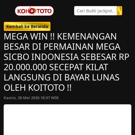
Kembali ke Beranda
MEGA WIN !! KEMENANGAN
BESAR DI PERMAINAN MEGA
SICBO INDONESIA SEBESAR RP
20.000.000 SECEPAT KILAT
LANGSUNG DI BAYAR LUNAS
OLEH KOITOTO !!
Kamis, 28 Mei 2026 18:07 WIB