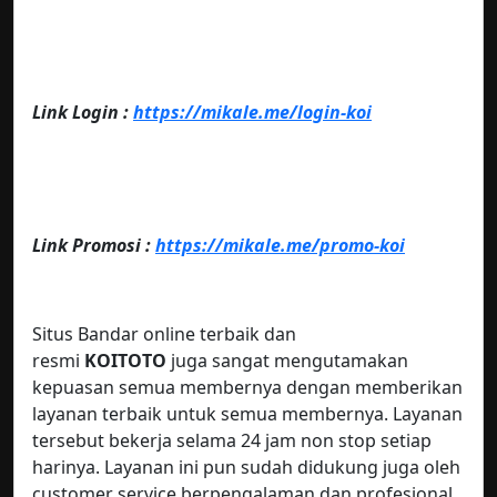
Link Login :
https://mikale.me/login-koi
Link Promosi :
https://mikale.me/promo-koi
Situs Bandar online terbaik dan
resmi
KOITOTO
juga sangat mengutamakan
kepuasan semua membernya dengan memberikan
layanan terbaik untuk semua membernya. Layanan
tersebut bekerja selama 24 jam non stop setiap
harinya. Layanan ini pun sudah didukung juga oleh
customer service berpengalaman dan profesional