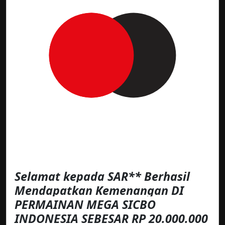
Selamat kepada SAR** Berhasil
Mendapatkan Kemenangan DI
PERMAINAN MEGA SICBO
INDONESIA SEBESAR RP 20.000.000