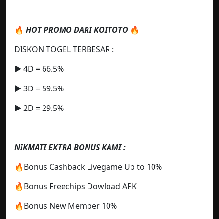
🔥
HOT PROMO DARI KOITOTO
🔥
DISKON TOGEL TERBESAR :
▶️ 4D = 66.5%
▶️ 3D = 59.5%
▶️ 2D = 29.5%
NIKMATI EXTRA BONUS KAMI :
🔥Bonus Cashback Livegame Up to 10%
🔥Bonus Freechips Dowload APK
🔥Bonus New Member 10%