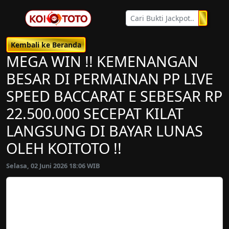
Kembali ke Beranda
MEGA WIN !! KEMENANGAN
BESAR DI PERMAINAN PP LIVE
SPEED BACCARAT E SEBESAR RP
22.500.000 SECEPAT KILAT
LANGSUNG DI BAYAR LUNAS
OLEH KOITOTO !!
Selasa, 02 Juni 2026 18:06 WIB