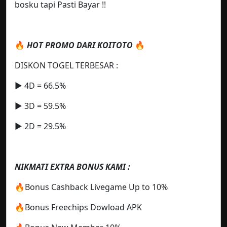
bosku tapi Pasti Bayar !!
🔥
HOT PROMO DARI KOITOTO
🔥
DISKON TOGEL TERBESAR :
▶️ 4D = 66.5%
▶️ 3D = 59.5%
▶️ 2D = 29.5%
NIKMATI EXTRA BONUS KAMI :
🔥Bonus Cashback Livegame Up to 10%
🔥Bonus Freechips Dowload APK