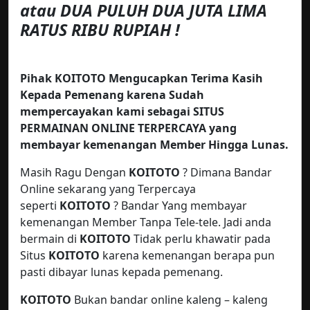
atau DUA PULUH DUA JUTA LIMA
RATUS RIBU RUPIAH !
Pihak KOITOTO Mengucapkan Terima Kasih
Kepada Pemenang karena Sudah
mempercayakan kami sebagai SITUS
PERMAINAN ONLINE TERPERCAYA yang
membayar kemenangan Member Hingga Lunas.
Masih Ragu Dengan
KOITOTO
? Dimana Bandar
Online sekarang yang Terpercaya
seperti
KOITOTO
? Bandar Yang membayar
kemenangan Member Tanpa Tele-tele. Jadi anda
bermain di
KOITOTO
Tidak perlu khawatir pada
Situs
KOITOTO
karena kemenangan berapa pun
pasti dibayar lunas kepada pemenang.
KOITOTO
Bukan bandar online kaleng – kaleng