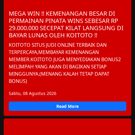
MEGA WIN !! KEMENANGAN BESAR DI
PERMAINAN PINATA WINS SEBESAR RP
29.000.000 SECEPAT KILAT LANGSUNG DI
BAYAR LUNAS OLEH KOITOTO !!
KOITOTO SITUS JUDI ONLINE TERBAIK DAN
TERPERCAYA,MEMBAYAR KEMENANGAN
MEMBER.KOITOTO JUGA MENYEDIAKAN BONUS2
MELIMPAH YANG AKAN DI BAGIKAN SETIAP
MINGGUNYA.(MENANG KALAH TETAP DAPAT
BONUS)
Sabtu, 08 Agustus 2026
Read More