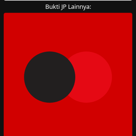
Bukti JP Lainnya: