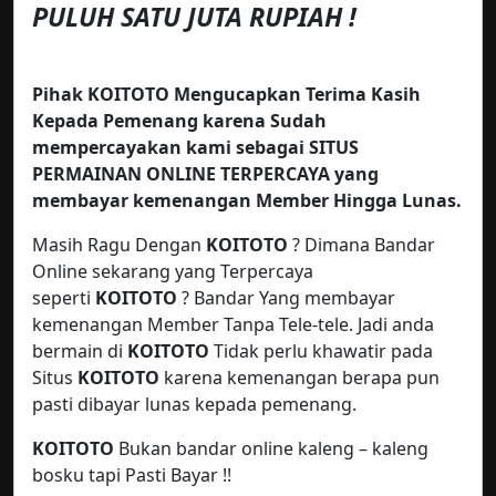
PULUH SATU JUTA RUPIAH !
Pihak KOITOTO Mengucapkan Terima Kasih
Kepada Pemenang karena Sudah
mempercayakan kami sebagai SITUS
PERMAINAN ONLINE TERPERCAYA yang
membayar kemenangan Member Hingga Lunas.
Masih Ragu Dengan
KOITOTO
? Dimana Bandar
Online sekarang yang Terpercaya
seperti
KOITOTO
? Bandar Yang membayar
kemenangan Member Tanpa Tele-tele. Jadi anda
bermain di
KOITOTO
Tidak perlu khawatir pada
Situs
KOITOTO
karena kemenangan berapa pun
pasti dibayar lunas kepada pemenang.
KOITOTO
Bukan bandar online kaleng – kaleng
bosku tapi Pasti Bayar !!