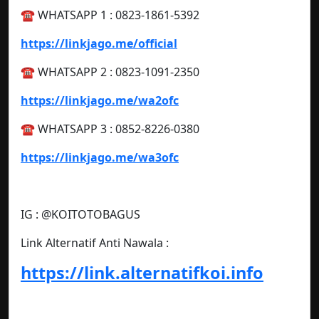
☎️ WHATSAPP 1 : 0823-1861-5392
https://linkjago.me/official
☎️ WHATSAPP 2 : 0823-1091-2350
https://linkjago.me/wa2ofc
☎️ WHATSAPP 3 : 0852-8226-0380
https://linkjago.me/wa3ofc
IG : @KOITOTOBAGUS
Link Alternatif Anti Nawala :
https://link.alternatifkoi.info