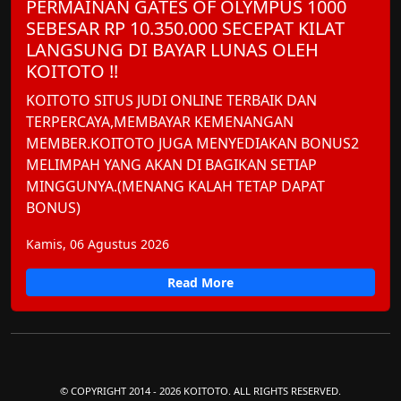
PERMAINAN GATES OF OLYMPUS 1000
SEBESAR RP 10.350.000 SECEPAT KILAT
LANGSUNG DI BAYAR LUNAS OLEH
KOITOTO !!
KOITOTO SITUS JUDI ONLINE TERBAIK DAN
TERPERCAYA,MEMBAYAR KEMENANGAN
MEMBER.KOITOTO JUGA MENYEDIAKAN BONUS2
MELIMPAH YANG AKAN DI BAGIKAN SETIAP
MINGGUNYA.(MENANG KALAH TETAP DAPAT
BONUS)
Kamis, 06 Agustus 2026
Read More
© COPYRIGHT 2014 - 2026 KOITOTO. ALL RIGHTS RESERVED.