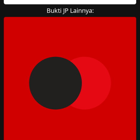
Bukti JP Lainnya: