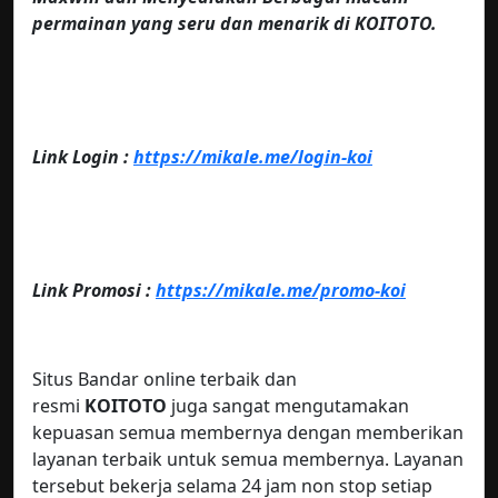
permainan yang seru dan menarik di KOITOTO.
Link Login :
https://mikale.me/login-koi
Link Promosi :
https://mikale.me/promo-koi
Situs Bandar online terbaik dan
resmi
KOITOTO
juga sangat mengutamakan
kepuasan semua membernya dengan memberikan
layanan terbaik untuk semua membernya. Layanan
tersebut bekerja selama 24 jam non stop setiap