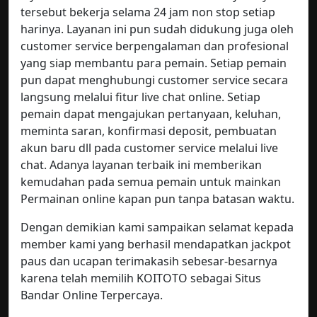
tersebut bekerja selama 24 jam non stop setiap
harinya. Layanan ini pun sudah didukung juga oleh
customer service berpengalaman dan profesional
yang siap membantu para pemain. Setiap pemain
pun dapat menghubungi customer service secara
langsung melalui fitur live chat online. Setiap
pemain dapat mengajukan pertanyaan, keluhan,
meminta saran, konfirmasi deposit, pembuatan
akun baru dll pada customer service melalui live
chat. Adanya layanan terbaik ini memberikan
kemudahan pada semua pemain untuk mainkan
Permainan online kapan pun tanpa batasan waktu.
Dengan demikian kami sampaikan selamat kepada
member kami yang berhasil mendapatkan jackpot
paus dan ucapan terimakasih sebesar-besarnya
karena telah memilih KOITOTO sebagai Situs
Bandar Online Terpercaya.