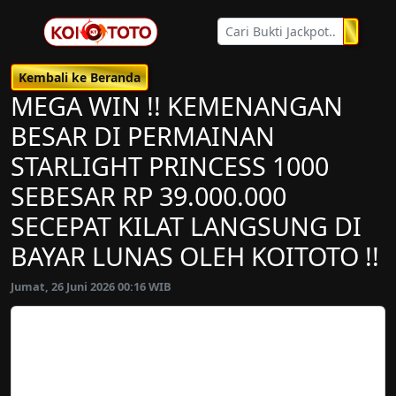
Kembali ke Beranda
MEGA WIN !! KEMENANGAN
BESAR DI PERMAINAN
STARLIGHT PRINCESS 1000
SEBESAR RP 39.000.000
SECEPAT KILAT LANGSUNG DI
BAYAR LUNAS OLEH KOITOTO !!
Jumat, 26 Juni 2026 00:16 WIB