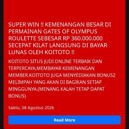
SUPER WIN !! KEMENANGAN BESAR DI
PERMAINAN GATES OF OLYMPUS
ROULETTE SEBESAR RP 360.000.000
SECEPAT KILAT LANGSUNG DI BAYAR
LUNAS OLEH KOITOTO !!
KOITOTO SITUS JUDI ONLINE TERBAIK DAN
TERPERCAYA,MEMBAYAR KEMENANGAN
MEMBER.KOITOTO JUGA MENYEDIAKAN BONUS2
MELIMPAH YANG AKAN DI BAGIKAN SETIAP
MINGGUNYA.(MENANG KALAH TETAP DAPAT
BONUS)
Sabtu, 08 Agustus 2026
Read More