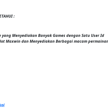
ETAHUI :
e yang Menyediakan Banyak Games dengan Satu User Id
 , Slot Maxwin dan Menyediakan Berbagai macam permaina
koi