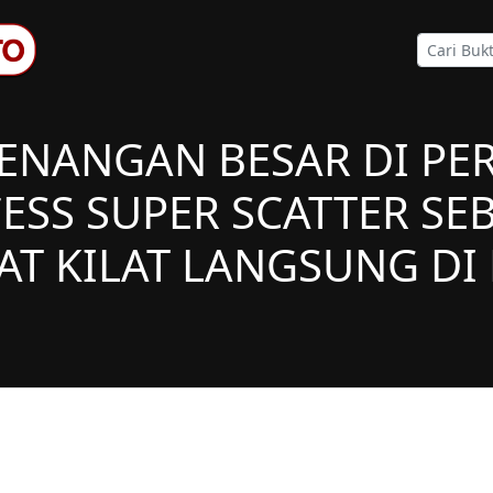
MENANGAN BESAR DI P
ESS SUPER SCATTER SE
PAT KILAT LANGSUNG DI