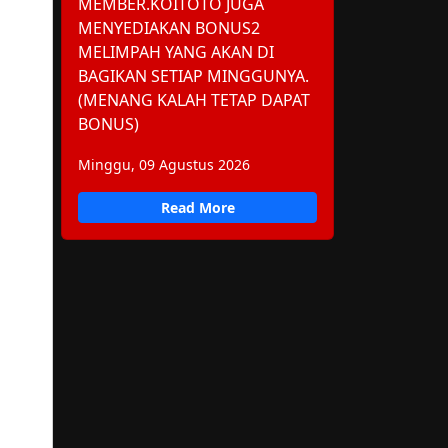
MEMBER.KOITOTO JUGA
MENYEDIAKAN BONUS2
MELIMPAH YANG AKAN DI
BAGIKAN SETIAP MINGGUNYA.
(MENANG KALAH TETAP DAPAT
BONUS)
Minggu, 09 Agustus 2026
Read More