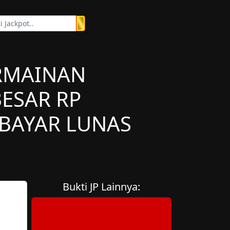
ERMAINAN
BESAR RP
 BAYAR LUNAS
Bukti JP Lainnya: