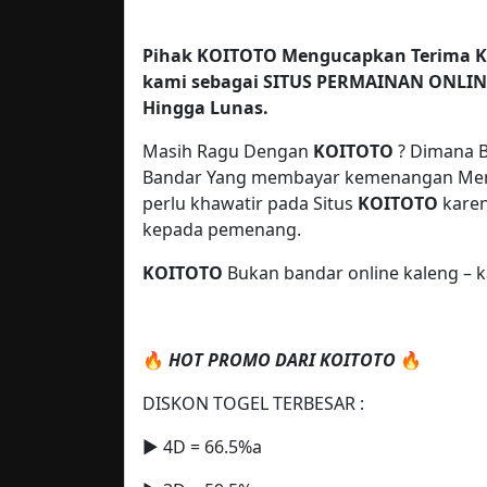
Pihak KOITOTO Mengucapkan Terima 
kami sebagai SITUS PERMAINAN ONLI
Hingga Lunas.
Masih Ragu Dengan
KOITOTO
? Dimana B
Bandar Yang membayar kemenangan Membe
perlu khawatir pada Situs
KOITOTO
karen
kepada pemenang.
KOITOTO
Bukan bandar online kaleng – ka
🔥
HOT PROMO DARI KOITOTO
🔥
DISKON TOGEL TERBESAR :
▶️ 4D = 66.5%a