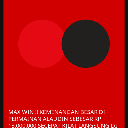
MAX WIN !! KEMENANGAN BESAR DI
PERMAINAN ALADDIN SEBESAR RP
13.000.000 SECEPAT KILAT LANGSUNG DI