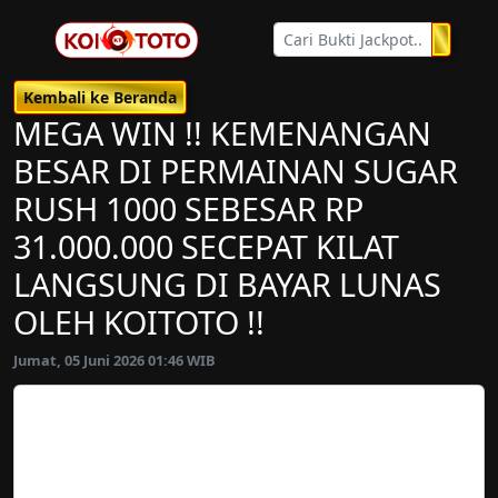
Kembali ke Beranda
MEGA WIN !! KEMENANGAN
BESAR DI PERMAINAN SUGAR
RUSH 1000 SEBESAR RP
31.000.000 SECEPAT KILAT
LANGSUNG DI BAYAR LUNAS
OLEH KOITOTO !!
Jumat, 05 Juni 2026 01:46 WIB