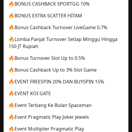
🔥BONUS CASHBACK SPORTGG 10%
🔥BONUS EXTRA SCATTER HITAM
🔥Bonus Cashback Turnover LiveGame 0.7%
🔥Lomba Panjat Turnover Setiap Minggu Hingga
150 JT Rupiah
🔥Bonus Turnover Slot Up to 0.5%
🔥Bonus Cashback Up to 3% Slot Game
🔥EVENT FREESPIN 20% DAN BUYSPIN 15%
🔥EVENT KOI GATE
🔥Event Terbang Ke Bulan Spaceman
🔥Event Pragmatic Play Joker Jewels
🔥Event Multiplier Pragmatic Play