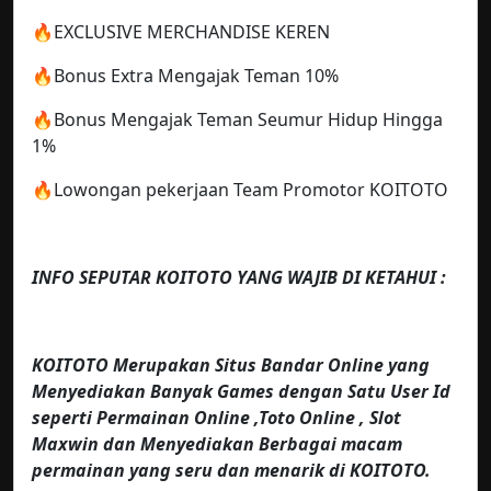
🔥EXCLUSIVE MERCHANDISE KEREN
🔥Bonus Extra Mengajak Teman 10%
🔥Bonus Mengajak Teman Seumur Hidup Hingga
1%
🔥Lowongan pekerjaan Team Promotor KOITOTO
INFO SEPUTAR KOITOTO YANG WAJIB DI KETAHUI :
KOITOTO Merupakan Situs Bandar Online yang
Menyediakan Banyak Games dengan Satu User Id
seperti Permainan Online ,Toto Online , Slot
Maxwin dan Menyediakan Berbagai macam
permainan yang seru dan menarik di KOITOTO.