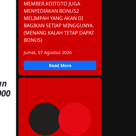
MEMBER.KOITOTO JUGA
MENYEDIAKAN BONUS2
MELIMPAH YANG AKAN DI
BAGIKAN SETIAP MINGGUNYA.
(MENANG KALAH TETAP DAPAT
BONUS)
Jumat, 07 Agustus 2026
Read More
an
000