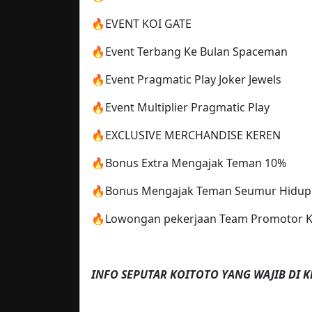
🔥EVENT KOI GATE
🔥Event Terbang Ke Bulan Spaceman
🔥Event Pragmatic Play Joker Jewels
🔥Event Multiplier Pragmatic Play
🔥EXCLUSIVE MERCHANDISE KEREN
🔥Bonus Extra Mengajak Teman 10%
🔥Bonus Mengajak Teman Seumur Hidup
🔥Lowongan pekerjaan Team Promotor 
INFO SEPUTAR KOITOTO YANG WAJIB DI K