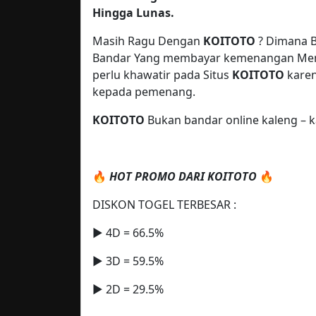
Hingga Lunas.
Masih Ragu Dengan
KOITOTO
? Dimana B
Bandar Yang membayar kemenangan Membe
perlu khawatir pada Situs
KOITOTO
karen
kepada pemenang.
KOITOTO
Bukan bandar online kaleng – ka
🔥
HOT PROMO DARI KOITOTO
🔥
DISKON TOGEL TERBESAR :
▶️ 4D = 66.5%
▶️ 3D = 59.5%
▶️ 2D = 29.5%