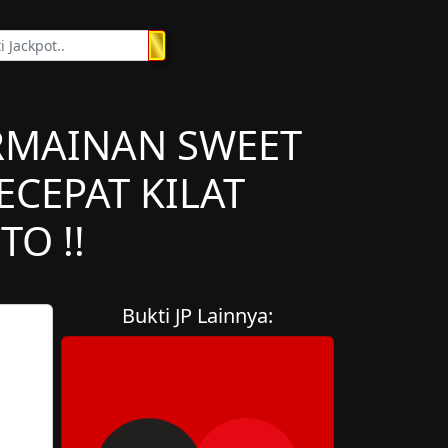
ERMAINAN SWEET
ECEPAT KILAT
O !!
Bukti JP Lainnya: