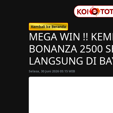
Kembali ke Beranda
MEGA WIN !! KE
BONANZA 2500 SE
LANGSUNG DI BAY
Selasa, 30 Juni 2026 05:15 WIB