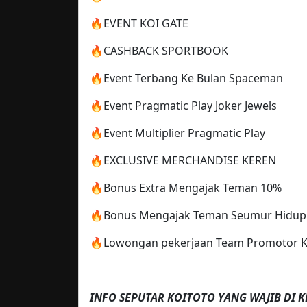
🔥EVENT KOI GATE
🔥
CASHBACK SPORTBOOK
🔥Event Terbang Ke Bulan Spaceman
🔥Event Pragmatic Play Joker Jewels
🔥Event Multiplier Pragmatic Play
🔥EXCLUSIVE MERCHANDISE KEREN
🔥Bonus Extra Mengajak Teman 10%
🔥Bonus Mengajak Teman Seumur Hidup
🔥Lowongan pekerjaan Team Promotor 
INFO SEPUTAR KOITOTO YANG WAJIB DI K