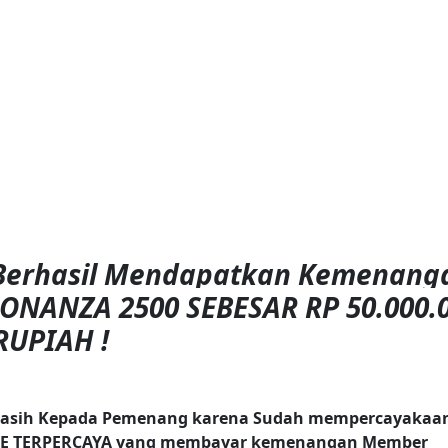
 Berhasil Mendapatkan Kemenang
NANZA 2500 SEBESAR RP 50.000.
RUPIAH !
Kasih Kepada Pemenang karena Sudah mempercayakaa
NE TERPERCAYA yang membayar kemenangan Member