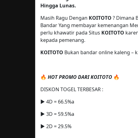
Hingga Lunas.
Masih Ragu Dengan
KOITOTO
? Dimana B
Bandar Yang membayar kemenangan Membe
perlu khawatir pada Situs
KOITOTO
karen
kepada pemenang.
KOITOTO
Bukan bandar online kaleng – ka
🔥
HOT PROMO DARI KOITOTO
🔥
DISKON TOGEL TERBESAR :
▶️ 4D = 66.5%a
▶️ 3D = 59.5%a
▶️ 2D = 29.5%