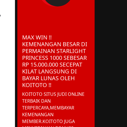
?
MAX WIN !!
KEMENANGAN BESAR DI
PERMAINAN STARLIGHT
PRINCESS 1000 SEBESAR
RP 15.000.000 SECEPAT
KILAT LANGSUNG DI
BAYAR LUNAS OLEH
KOITOTO !!
KOITOTO SITUS JUDI ONLINE
TERBAIK DAN
TERPERCAYA,MEMBAYAR
KEMENANGAN
MEMBER.KOITOTO JUGA