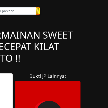
ERMAINAN SWEET
ECEPAT KILAT
O !!
Bukti JP Lainnya: