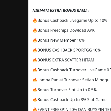
NIKMATI EXTRA BONUS KAMI :
🔥Bonus Cashback Livegame Up to 10%
🔥Bonus Freechips Dowload APK
🔥Bonus New Member 10%
🔥BONUS CASHBACK SPORTGG 10%
🔥BONUS EXTRA SCATTER HITAM
🔥Bonus Cashback Turnover LiveGame 0
🔥Lomba Panjat Turnover Setiap Minggu 
🔥Bonus Turnover Slot Up to 0.5%
🔥Bonus Cashback Up to 3% Slot Game
🔥EVENT FREESPIN 20% DAN BUYSPIN 15