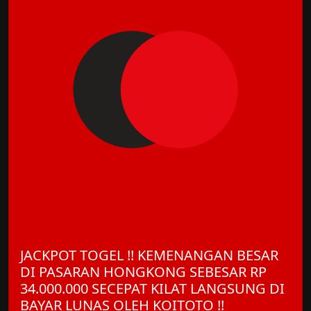
JACKPOT TOGEL !! KEMENANGAN BESAR
DI PASARAN HONGKONG SEBESAR RP
34.000.000 SECEPAT KILAT LANGSUNG DI
BAYAR LUNAS OLEH KOITOTO !!