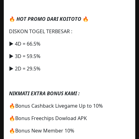
🔥
HOT PROMO DARI KOITOTO
🔥
DISKON TOGEL TERBESAR :
▶️ 4D = 66.5%
▶️ 3D = 59.5%
▶️ 2D = 29.5%
NIKMATI EXTRA BONUS KAMI :
🔥Bonus Cashback Livegame Up to 10%
🔥Bonus Freechips Dowload APK
🔥Bonus New Member 10%