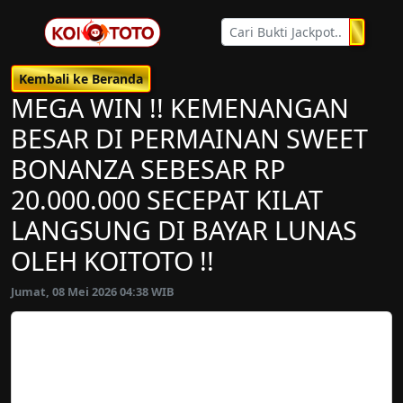
Kembali ke Beranda
MEGA WIN !! KEMENANGAN
BESAR DI PERMAINAN SWEET
BONANZA SEBESAR RP
20.000.000 SECEPAT KILAT
LANGSUNG DI BAYAR LUNAS
OLEH KOITOTO !!
Jumat, 08 Mei 2026 04:38 WIB