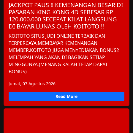
JACKPOT PAUS !! KEMENANGAN BESAR DI
PASARAN KING KONG 4D SEBESAR RP
120.000.000 SECEPAT KILAT LANGSUNG
DI BAYAR LUNAS OLEH KOITOTO !!
KOITOTO SITUS JUDI ONLINE TERBAIK DAN
TERPERCAYA,MEMBAYAR KEMENANGAN
MEMBER.KOITOTO JUGA MENYEDIAKAN BONUS2
MELIMPAH YANG AKAN DI BAGIKAN SETIAP
MINGGUNYA.(MENANG KALAH TETAP DAPAT
BONUS)
Jumat, 07 Agustus 2026
Read More