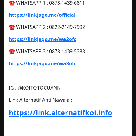
☎️ WHATSAPP 1 : 0878-1439-6811
https://linkjago.me/official
☎️ WHATSAPP 2 : 0822-2149-7992
https://linkjago.me/wa2ofc
☎️ WHATSAPP 3 : 0878-1439-5388
https://linkjago.me/wa3ofc
IG : @KOITOTOCUANN
Link Alternatif Anti Nawala :
https://link.alternatifkoi.info