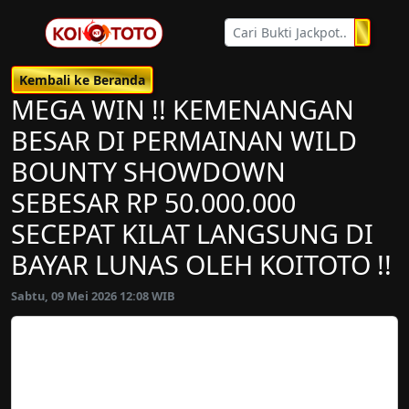
Kembali ke Beranda
MEGA WIN !! KEMENANGAN
BESAR DI PERMAINAN WILD
BOUNTY SHOWDOWN
SEBESAR RP 50.000.000
SECEPAT KILAT LANGSUNG DI
BAYAR LUNAS OLEH KOITOTO !!
Sabtu, 09 Mei 2026 12:08 WIB