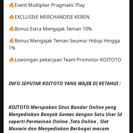
🔥Event Multiplier Pragmatic Play
🔥EXCLUSIVE MERCHANDISE KEREN
🔥Bonus Extra Mengajak Teman 10%
🔥Bonus Mengajak Teman Seumur Hidup Hingga
1%
🔥Lowongan pekerjaan Team Promotor KOITOTO
INFO SEPUTAR KOITOTO YANG WAJIB DI KETAHUI :
KOITOTO Merupakan Situs Bandar Online yang
Menyediakan Banyak Games dengan Satu User Id
seperti Permainan Online ,Toto Online , Slot
Maxwin dan Menyediakan Berbagai macam