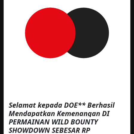
Selamat kepada DOE** Berhasil
Mendapatkan Kemenangan DI
PERMAINAN WILD BOUNTY
SHOWDOWN SEBESAR RP