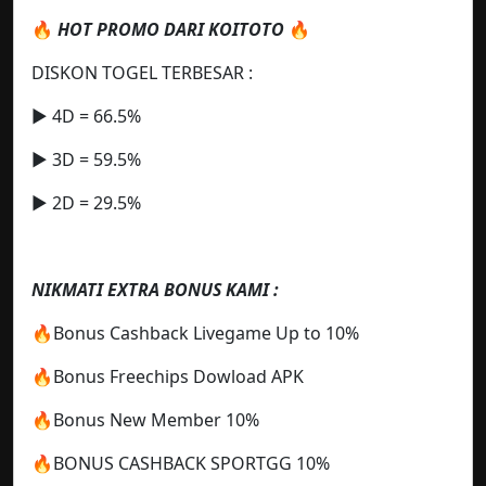
🔥
HOT PROMO DARI KOITOTO
🔥
DISKON TOGEL TERBESAR :
▶️ 4D = 66.5%
▶️ 3D = 59.5%
▶️ 2D = 29.5%
NIKMATI EXTRA BONUS KAMI :
🔥Bonus Cashback Livegame Up to 10%
🔥Bonus Freechips Dowload APK
🔥Bonus New Member 10%
🔥BONUS CASHBACK SPORTGG 10%