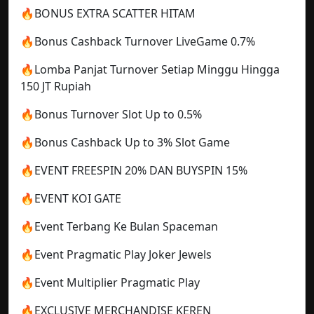
🔥BONUS EXTRA SCATTER HITAM
🔥Bonus Cashback Turnover LiveGame 0.7%
🔥Lomba Panjat Turnover Setiap Minggu Hingga
150 JT Rupiah
🔥Bonus Turnover Slot Up to 0.5%
🔥Bonus Cashback Up to 3% Slot Game
🔥EVENT FREESPIN 20% DAN BUYSPIN 15%
🔥EVENT KOI GATE
🔥Event Terbang Ke Bulan Spaceman
🔥Event Pragmatic Play Joker Jewels
🔥Event Multiplier Pragmatic Play
🔥EXCLUSIVE MERCHANDISE KEREN