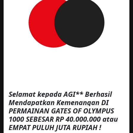
Selamat kepada AGI** Berhasil
Mendapatkan Kemenangan DI
PERMAINAN GATES OF OLYMPUS
1000 SEBESAR RP 40.000.000 atau
EMPAT PULUH JUTA RUPIAH !