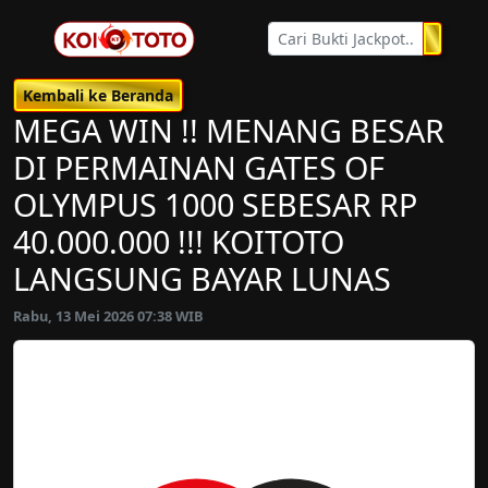
Kembali ke Beranda
MEGA WIN !! MENANG BESAR
DI PERMAINAN GATES OF
OLYMPUS 1000 SEBESAR RP
40.000.000 !!! KOITOTO
LANGSUNG BAYAR LUNAS
Rabu, 13 Mei 2026 07:38 WIB